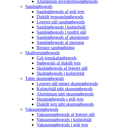
Aluminium investeringsstøbegods
Sandstøbegods
Sandstøbegods af gråt jern
Duktilt jernsandstøbegods
Legeret stål sandstøbegods
Sandstøbegods i kulstofstål
Sandstøbegods i rustfrit stål
Sandstøbegods af aluminium
Sandstøbegods af messing
Bronze sandstøbning
Skalformstøbegods
Grå jernskalstøbegods
Støbegods af duktilt jern
Skalstøbegods af legeret stål
Skalstøbegods i kulstofstål
Tabte skumstøbegods
Legeret stål mistet skumstøbegods
Kulstofstål tabt skumstøbegods
Aluminium tabt skumstøbegods
Skumstøbegods i gråt jern
Duktilt jern tabt skumstøbegods
Vakuumstøbegods
Vakuumstøbegods af legeret stål
Vakuumstøbegods i kulstofstål
Vakuumstøbegods i gråt jern