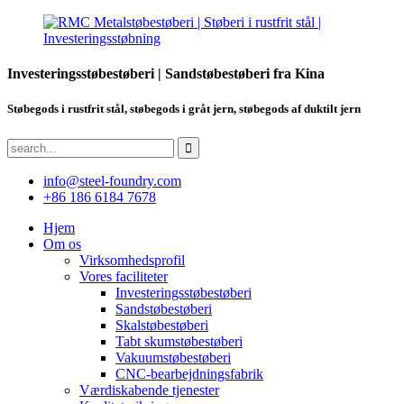
Investeringsstøbestøberi | Sandstøbestøberi fra Kina
Støbegods i rustfrit stål, støbegods i gråt jern, støbegods af duktilt jern
info@steel-foundry.com
+86 186 6184 7678
Hjem
Om os
Virksomhedsprofil
Vores faciliteter
Investeringsstøbestøberi
Sandstøbestøberi
Skalstøbestøberi
Tabt skumstøbestøberi
Vakuumstøbestøberi
CNC-bearbejdningsfabrik
Værdiskabende tjenester