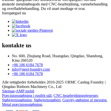
ønskede metalstøbegods med CNC-bearbejdning, varmebehandling
og overfladebehandling. Du vil snart modtage et svar.
forespørgsel nu
kontakte
us
No. 600, Zhujiang Road, Huangdao, Qingdao, Shandong,
Kina 266520
+86 186 6184 7678
info@steel-foundry.com
+86 186 6184 7678
Alle rettigheder forbeholdes 2010-2025 ©RMC Casting Foundry |
Qingdao Rinborn Machinery Co., Ltd
Sitemap
-
AMP mobil
Præcisionsstøbning i rustfrit stål
,
CNC-bearbejdningstjenester
,
Støbejernsstøbning
,
Støbejernsstøberi
,
Gravity-støbning af messing
,
Metal præcisionsstøbning
,