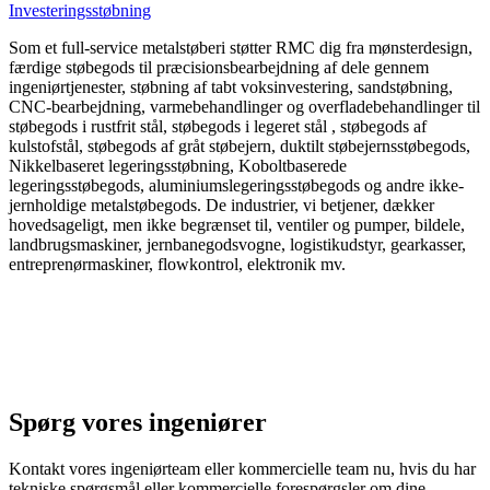
Som et full-service metalstøberi støtter RMC dig fra mønsterdesign,
færdige støbegods til præcisionsbearbejdning af dele gennem
ingeniørtjenester, støbning af tabt voksinvestering, sandstøbning,
CNC-bearbejdning, varmebehandlinger og overfladebehandlinger til
støbegods i rustfrit stål, støbegods i legeret stål , støbegods af
kulstofstål, støbegods af gråt støbejern, duktilt støbejernsstøbegods,
Nikkelbaseret legeringsstøbning, Koboltbaserede
legeringsstøbegods, aluminiumslegeringsstøbegods og andre ikke-
jernholdige metalstøbegods. De industrier, vi betjener, dækker
hovedsageligt, men ikke begrænset til, ventiler og pumper, bildele,
landbrugsmaskiner, jernbanegodsvogne, logistikudstyr, gearkasser,
entreprenørmaskiner, flowkontrol, elektronik mv.
Spørg vores ingeniører
Kontakt vores ingeniørteam eller kommercielle team nu, hvis du har
tekniske spørgsmål eller kommercielle forespørgsler om dine