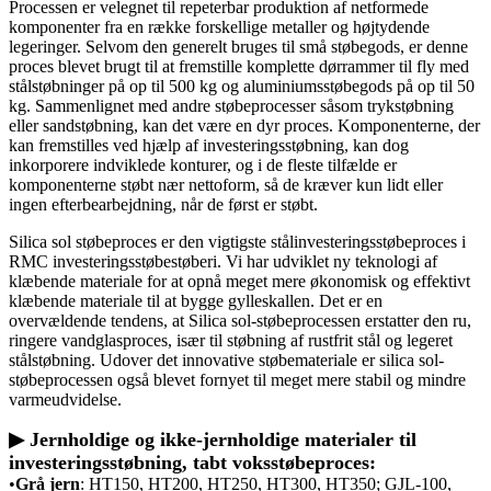
Processen er velegnet til repeterbar produktion af netformede
komponenter fra en række forskellige metaller og højtydende
legeringer. Selvom den generelt bruges til små støbegods, er denne
proces blevet brugt til at fremstille komplette dørrammer til fly med
stålstøbninger på op til 500 kg og aluminiumsstøbegods på op til 50
kg. Sammenlignet med andre støbeprocesser såsom trykstøbning
eller sandstøbning, kan det være en dyr proces. Komponenterne, der
kan fremstilles ved hjælp af investeringsstøbning, kan dog
inkorporere indviklede konturer, og i de fleste tilfælde er
komponenterne støbt nær nettoform, så de kræver kun lidt eller
ingen efterbearbejdning, når de først er støbt.
Silica sol støbeproces er den vigtigste stålinvesteringsstøbeproces i
RMC investeringsstøbestøberi. Vi har udviklet ny teknologi af
klæbende materiale for at opnå meget mere økonomisk og effektivt
klæbende materiale til at bygge gylleskallen. Det er en
overvældende tendens, at Silica sol-støbeprocessen erstatter den ru,
ringere vandglasproces, især til støbning af rustfrit stål og legeret
stålstøbning. Udover det innovative støbemateriale er silica sol-
støbeprocessen også blevet fornyet til meget mere stabil og mindre
varmeudvidelse.
▶ Jernholdige og ikke-jernholdige materialer til
investeringsstøbning, tabt voksstøbeproces:
•
Grå jern
: HT150, HT200, HT250, HT300, HT350; GJL-100,