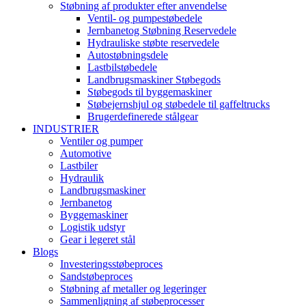
Støbning af produkter efter anvendelse
Ventil- og pumpestøbedele
Jernbanetog Støbning Reservedele
Hydrauliske støbte reservedele
Autostøbningsdele
Lastbilstøbedele
Landbrugsmaskiner Støbegods
Støbegods til byggemaskiner
Støbejernshjul og støbedele til gaffeltrucks
Brugerdefinerede stålgear
INDUSTRIER
Ventiler og pumper
Automotive
Lastbiler
Hydraulik
Landbrugsmaskiner
Jernbanetog
Byggemaskiner
Logistik udstyr
Gear i legeret stål
Blogs
Investeringsstøbeproces
Sandstøbeproces
Støbning af metaller og legeringer
Sammenligning af støbeprocesser