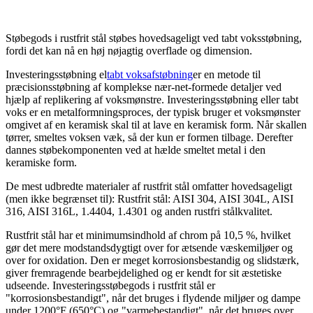
Støbegods i rustfrit stål støbes hovedsageligt ved tabt voksstøbning,
fordi det kan nå en høj nøjagtig overflade og dimension.
Investeringsstøbning el
tabt voksafstøbning
er en metode til
præcisionsstøbning af komplekse nær-net-formede detaljer ved
hjælp af replikering af voksmønstre. Investeringsstøbning eller tabt
voks er en metalformningsproces, der typisk bruger et voksmønster
omgivet af en keramisk skal til at lave en keramisk form. Når skallen
tørrer, smeltes voksen væk, så der kun er formen tilbage. Derefter
dannes støbekomponenten ved at hælde smeltet metal i den
keramiske form.
De mest udbredte materialer af rustfrit stål omfatter hovedsageligt
(men ikke begrænset til): Rustfrit stål: AISI 304, AISI 304L, AISI
316, AISI 316L, 1.4404, 1.4301 og anden rustfri stålkvalitet.
Rustfrit stål har et minimumsindhold af chrom på 10,5 %, hvilket
gør det mere modstandsdygtigt over for ætsende væskemiljøer og
over for oxidation. Den er meget korrosionsbestandig og slidstærk,
giver fremragende bearbejdelighed og er kendt for sit æstetiske
udseende. Investeringsstøbegods i rustfrit stål er
"korrosionsbestandigt", når det bruges i flydende miljøer og dampe
under 1200°F (650°C) og "varmebestandigt", når det bruges over