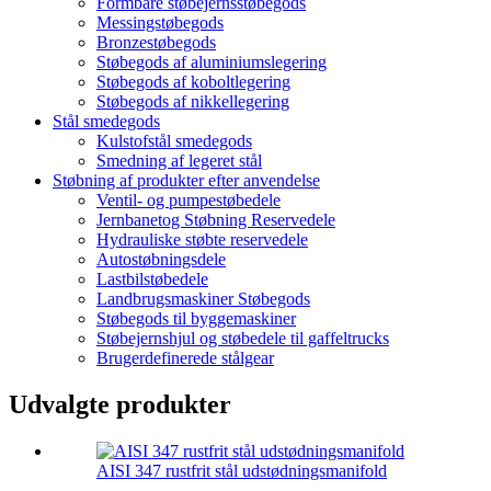
Formbare støbejernsstøbegods
Messingstøbegods
Bronzestøbegods
Støbegods af aluminiumslegering
Støbegods af koboltlegering
Støbegods af nikkellegering
Stål smedegods
Kulstofstål smedegods
Smedning af legeret stål
Støbning af produkter efter anvendelse
Ventil- og pumpestøbedele
Jernbanetog Støbning Reservedele
Hydrauliske støbte reservedele
Autostøbningsdele
Lastbilstøbedele
Landbrugsmaskiner Støbegods
Støbegods til byggemaskiner
Støbejernshjul og støbedele til gaffeltrucks
Brugerdefinerede stålgear
Udvalgte produkter
AISI 347 rustfrit stål udstødningsmanifold