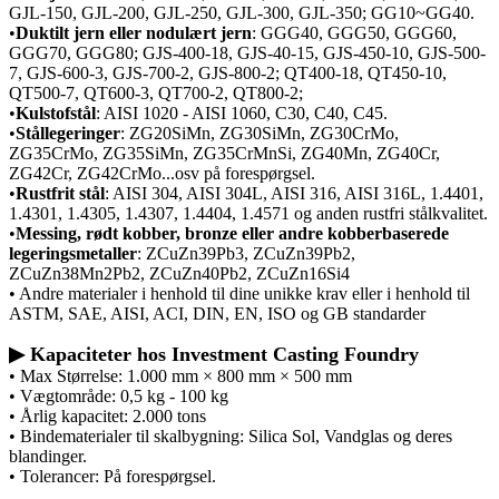
GJL-150, GJL-200, GJL-250, GJL-300, GJL-350; GG10~GG40.
•
Duktilt jern eller nodulært jern
: GGG40, GGG50, GGG60,
GGG70, GGG80; GJS-400-18, GJS-40-15, GJS-450-10, GJS-500-
7, GJS-600-3, GJS-700-2, GJS-800-2; QT400-18, QT450-10,
QT500-7, QT600-3, QT700-2, QT800-2;
•
Kulstofstål
: AISI 1020 - AISI 1060, C30, C40, C45.
•
Stållegeringer
: ZG20SiMn, ZG30SiMn, ZG30CrMo,
ZG35CrMo, ZG35SiMn, ZG35CrMnSi, ZG40Mn, ZG40Cr,
ZG42Cr, ZG42CrMo...osv på forespørgsel.
•
Rustfrit stål
: AISI 304, AISI 304L, AISI 316, AISI 316L, 1.4401,
1.4301, 1.4305, 1.4307, 1.4404, 1.4571 og anden rustfri stålkvalitet.
•
Messing, rødt kobber, bronze eller andre kobberbaserede
legeringsmetaller
: ZCuZn39Pb3, ZCuZn39Pb2,
ZCuZn38Mn2Pb2, ZCuZn40Pb2, ZCuZn16Si4
• Andre materialer i henhold til dine unikke krav eller i henhold til
ASTM, SAE, AISI, ACI, DIN, EN, ISO og GB standarder
▶ Kapaciteter hos Investment Casting Foundry
• Max Størrelse: 1.000 mm × 800 mm × 500 mm
• Vægtområde: 0,5 kg - 100 kg
• Årlig kapacitet: 2.000 tons
• Bindematerialer til skalbygning: Silica Sol, Vandglas og deres
blandinger.
• Tolerancer: På forespørgsel.