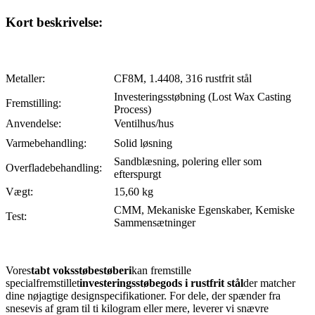
Kort beskrivelse:
Metaller:
CF8M, 1.4408, 316 rustfrit stål
Investeringsstøbning (Lost Wax Casting
Fremstilling:
Process)
Anvendelse:
Ventilhus/hus
Varmebehandling:
Solid løsning
Sandblæsning, polering eller som
Overfladebehandling:
efterspurgt
Vægt:
15,60 kg
CMM, Mekaniske Egenskaber, Kemiske
Test:
Sammensætninger
Vores
tabt voksstøbestøberi
kan fremstille
specialfremstillet
investeringsstøbegods i rustfrit stål
der matcher
dine nøjagtige designspecifikationer. For dele, der spænder fra
snesevis af gram til ti kilogram eller mere, leverer vi snævre