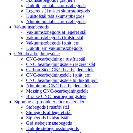
Skumstøbegods i gråt jern
Duktilt jern tabt skumstøbegods
Legeret stål mistet skumstøbegods
Kulstofstål tabt skumstøbegods
Aluminium tabt skumstøbegods
Vakuumstøbegods
Vakuumstøbegods af legeret stål
Vakuumstøbegods i kulstofstål
Vakuumstøbegods i gråt jern
Duktilt jern vakuumstøbegods
CNC-bearbejdningsdele
CNC-bearbejdning i rustfrit stål
CNC-bearbejdningsdele i legeret stål
Carbon Steel CNC bearbejdede dele
CNC-bearbejdningsdele i gråt jern
CNC-bearbejdningsdele til duktilt jern
Aluminium CNC bearbejdede dele
Messing CNC-bearbejdningsdele
Bronze CNC-bearbejdningsdele
Støbning af produkter efter materialer
Støbegods i rustfrit stål
Støbegods af legeret stål
Støbegods i kulstofstål
Grå støbejernsstøbegods
Duktile støbejernsstøbegods