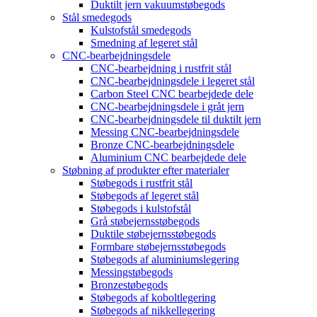
Duktilt jern vakuumstøbegods
Stål smedegods
Kulstofstål smedegods
Smedning af legeret stål
CNC-bearbejdningsdele
CNC-bearbejdning i rustfrit stål
CNC-bearbejdningsdele i legeret stål
Carbon Steel CNC bearbejdede dele
CNC-bearbejdningsdele i gråt jern
CNC-bearbejdningsdele til duktilt jern
Messing CNC-bearbejdningsdele
Bronze CNC-bearbejdningsdele
Aluminium CNC bearbejdede dele
Støbning af produkter efter materialer
Støbegods i rustfrit stål
Støbegods af legeret stål
Støbegods i kulstofstål
Grå støbejernsstøbegods
Duktile støbejernsstøbegods
Formbare støbejernsstøbegods
Støbegods af aluminiumslegering
Messingstøbegods
Bronzestøbegods
Støbegods af koboltlegering
Støbegods af nikkellegering