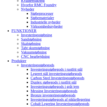
Kvalitetssikring
Hvorfor RMC Foundry
Nyheder
Støbeprocesser
Støbematerialer
Industrielle nyheder
Virksomhedsnyheder
FUNKTIONER
Investeringsstøbning
Sandstøbning
Skalstøbning
Tabt skumstøbning
Vakuumstøbning
CNC bearbejdning
Produkter
Investeringsstøbegods
Investeringsstøbegods i rustfrit stål
Legeret stål investeringsstøbegods
Carbon Steel Investeringsstøbegods
Duplex støbegods i rustfrit stål
Investeringsstøbegods i gråt jern
Messing Investeringsstøbegods
Bronze investeringsstøbegods
Investeringsstøbegods af nikkellegering
Cobalt Legering Investeringsstøbegods