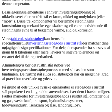
denne temperatur.
Basislegeringselementerne i enhver investeringsstøbning på
nikkelbaseret eller rustfrit stål er krom, nikkel og molybdæn (eller
"moly"). Disse tre komponenter vil bestemme støbningens
kornstruktur og mekaniske egenskaber og vil være medvirkende til
støbningens evne til at bekæmpe varme, slid og korrosion.
Vores
tabt voksstøbestøberi
kan fremstille
specialfremstillet
investeringsstøbegods i rustfrit stål
der matcher dine
nøjagtige designspecifikationer. For dele, der spænder fra snesevis af
gram til ti kilogram eller mere, leverer vi snævre tolerancer og
ensartet del til del repeterbarhed.
Almindeligvis bør det rustfri stål støbes ved
investeringspræcisionsstøbeprocessen med silicasolen som
bindingen. De rustfrit stål silica sol støbegods har en meget høj grad
af præcision overflade og ydeevne.
På grund af dets unikke fysiske egenskaber er støbegods i rustfrit
stål populære i en lang række anvendelser, især dem i barske miljøer.
Fælles markeder for investeringsstøbegods i rustfrit stål omfatter olie
og gas, væskekraft, transport, hydrauliske systemer,
fødevareindustri, isenkram og låse, landbrug...osv.