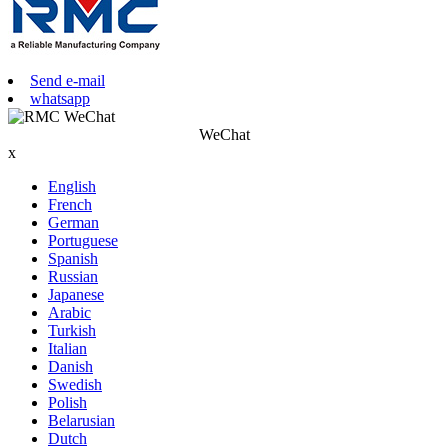
Send e-mail
whatsapp
WeChat
x
English
French
German
Portuguese
Spanish
Russian
Japanese
Arabic
Turkish
Italian
Danish
Swedish
Polish
Belarusian
Dutch