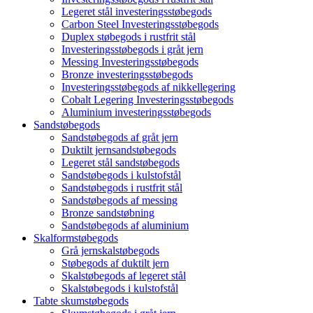
Legeret stål investeringsstøbegods
Carbon Steel Investeringsstøbegods
Duplex støbegods i rustfrit stål
Investeringsstøbegods i gråt jern
Messing Investeringsstøbegods
Bronze investeringsstøbegods
Investeringsstøbegods af nikkellegering
Cobalt Legering Investeringsstøbegods
Aluminium investeringsstøbegods
Sandstøbegods
Sandstøbegods af gråt jern
Duktilt jernsandstøbegods
Legeret stål sandstøbegods
Sandstøbegods i kulstofstål
Sandstøbegods i rustfrit stål
Sandstøbegods af messing
Bronze sandstøbning
Sandstøbegods af aluminium
Skalformstøbegods
Grå jernskalstøbegods
Støbegods af duktilt jern
Skalstøbegods af legeret stål
Skalstøbegods i kulstofstål
Tabte skumstøbegods