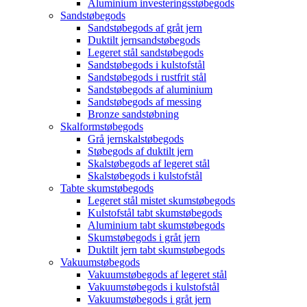
Aluminium investeringsstøbegods
Sandstøbegods
Sandstøbegods af gråt jern
Duktilt jernsandstøbegods
Legeret stål sandstøbegods
Sandstøbegods i kulstofstål
Sandstøbegods i rustfrit stål
Sandstøbegods af aluminium
Sandstøbegods af messing
Bronze sandstøbning
Skalformstøbegods
Grå jernskalstøbegods
Støbegods af duktilt jern
Skalstøbegods af legeret stål
Skalstøbegods i kulstofstål
Tabte skumstøbegods
Legeret stål mistet skumstøbegods
Kulstofstål tabt skumstøbegods
Aluminium tabt skumstøbegods
Skumstøbegods i gråt jern
Duktilt jern tabt skumstøbegods
Vakuumstøbegods
Vakuumstøbegods af legeret stål
Vakuumstøbegods i kulstofstål
Vakuumstøbegods i gråt jern