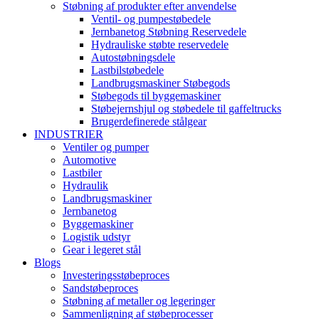
Støbning af produkter efter anvendelse
Ventil- og pumpestøbedele
Jernbanetog Støbning Reservedele
Hydrauliske støbte reservedele
Autostøbningsdele
Lastbilstøbedele
Landbrugsmaskiner Støbegods
Støbegods til byggemaskiner
Støbejernshjul og støbedele til gaffeltrucks
Brugerdefinerede stålgear
INDUSTRIER
Ventiler og pumper
Automotive
Lastbiler
Hydraulik
Landbrugsmaskiner
Jernbanetog
Byggemaskiner
Logistik udstyr
Gear i legeret stål
Blogs
Investeringsstøbeproces
Sandstøbeproces
Støbning af metaller og legeringer
Sammenligning af støbeprocesser