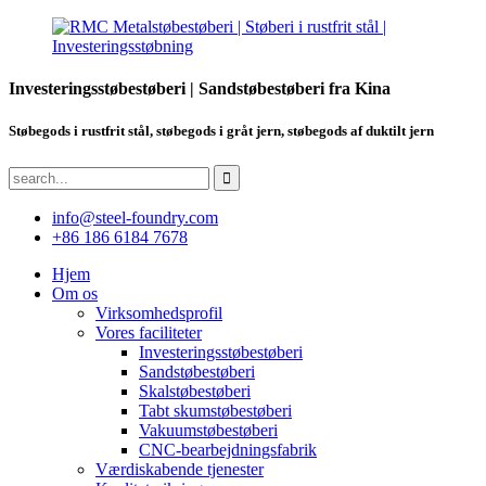
Investeringsstøbestøberi | Sandstøbestøberi fra Kina
Støbegods i rustfrit stål, støbegods i gråt jern, støbegods af duktilt jern
info@steel-foundry.com
+86 186 6184 7678
Hjem
Om os
Virksomhedsprofil
Vores faciliteter
Investeringsstøbestøberi
Sandstøbestøberi
Skalstøbestøberi
Tabt skumstøbestøberi
Vakuumstøbestøberi
CNC-bearbejdningsfabrik
Værdiskabende tjenester