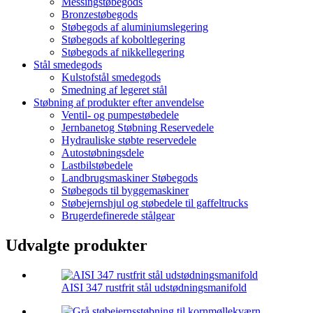
Messingstøbegods
Bronzestøbegods
Støbegods af aluminiumslegering
Støbegods af koboltlegering
Støbegods af nikkellegering
Stål smedegods
Kulstofstål smedegods
Smedning af legeret stål
Støbning af produkter efter anvendelse
Ventil- og pumpestøbedele
Jernbanetog Støbning Reservedele
Hydrauliske støbte reservedele
Autostøbningsdele
Lastbilstøbedele
Landbrugsmaskiner Støbegods
Støbegods til byggemaskiner
Støbejernshjul og støbedele til gaffeltrucks
Brugerdefinerede stålgear
Udvalgte produkter
AISI 347 rustfrit stål udstødningsmanifold