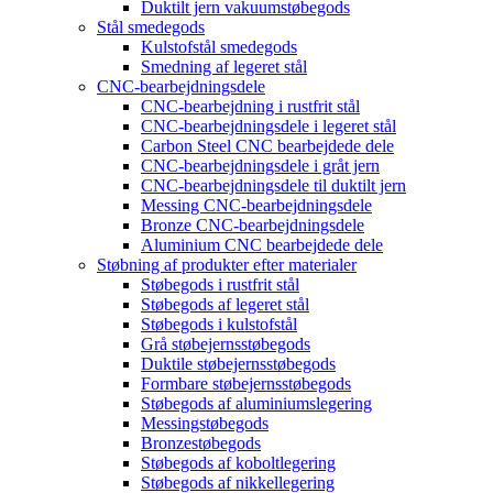
Duktilt jern vakuumstøbegods
Stål smedegods
Kulstofstål smedegods
Smedning af legeret stål
CNC-bearbejdningsdele
CNC-bearbejdning i rustfrit stål
CNC-bearbejdningsdele i legeret stål
Carbon Steel CNC bearbejdede dele
CNC-bearbejdningsdele i gråt jern
CNC-bearbejdningsdele til duktilt jern
Messing CNC-bearbejdningsdele
Bronze CNC-bearbejdningsdele
Aluminium CNC bearbejdede dele
Støbning af produkter efter materialer
Støbegods i rustfrit stål
Støbegods af legeret stål
Støbegods i kulstofstål
Grå støbejernsstøbegods
Duktile støbejernsstøbegods
Formbare støbejernsstøbegods
Støbegods af aluminiumslegering
Messingstøbegods
Bronzestøbegods
Støbegods af koboltlegering
Støbegods af nikkellegering