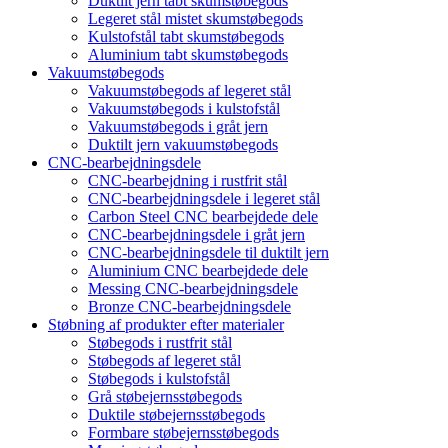
Duktilt jern tabt skumstøbegods
Legeret stål mistet skumstøbegods
Kulstofstål tabt skumstøbegods
Aluminium tabt skumstøbegods
Vakuumstøbegods
Vakuumstøbegods af legeret stål
Vakuumstøbegods i kulstofstål
Vakuumstøbegods i gråt jern
Duktilt jern vakuumstøbegods
CNC-bearbejdningsdele
CNC-bearbejdning i rustfrit stål
CNC-bearbejdningsdele i legeret stål
Carbon Steel CNC bearbejdede dele
CNC-bearbejdningsdele i gråt jern
CNC-bearbejdningsdele til duktilt jern
Aluminium CNC bearbejdede dele
Messing CNC-bearbejdningsdele
Bronze CNC-bearbejdningsdele
Støbning af produkter efter materialer
Støbegods i rustfrit stål
Støbegods af legeret stål
Støbegods i kulstofstål
Grå støbejernsstøbegods
Duktile støbejernsstøbegods
Formbare støbejernsstøbegods