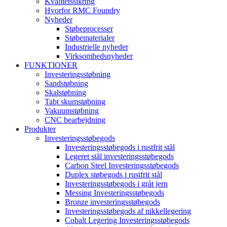
Kvalitetssikring
Hvorfor RMC Foundry
Nyheder
Støbeprocesser
Støbematerialer
Industrielle nyheder
Virksomhedsnyheder
FUNKTIONER
Investeringsstøbning
Sandstøbning
Skalstøbning
Tabt skumstøbning
Vakuumstøbning
CNC bearbejdning
Produkter
Investeringsstøbegods
Investeringsstøbegods i rustfrit stål
Legeret stål investeringsstøbegods
Carbon Steel Investeringsstøbegods
Duplex støbegods i rustfrit stål
Investeringsstøbegods i gråt jern
Messing Investeringsstøbegods
Bronze investeringsstøbegods
Investeringsstøbegods af nikkellegering
Cobalt Legering Investeringsstøbegods