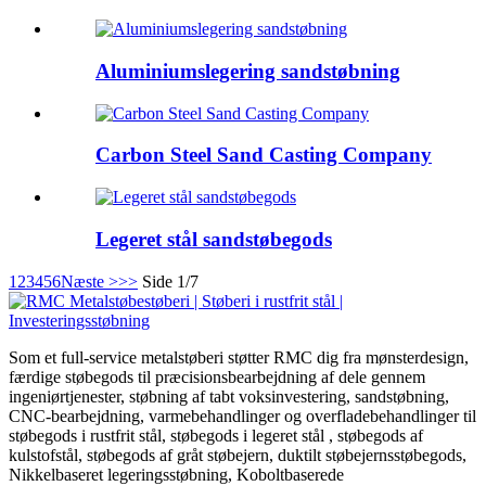
Aluminiumslegering sandstøbning
Carbon Steel Sand Casting Company
Legeret stål sandstøbegods
1
2
3
4
5
6
Næste >
>>
Side 1/7
Som et full-service metalstøberi støtter RMC dig fra mønsterdesign,
færdige støbegods til præcisionsbearbejdning af dele gennem
ingeniørtjenester, støbning af tabt voksinvestering, sandstøbning,
CNC-bearbejdning, varmebehandlinger og overfladebehandlinger til
støbegods i rustfrit stål, støbegods i legeret stål , støbegods af
kulstofstål, støbegods af gråt støbejern, duktilt støbejernsstøbegods,
Nikkelbaseret legeringsstøbning, Koboltbaserede