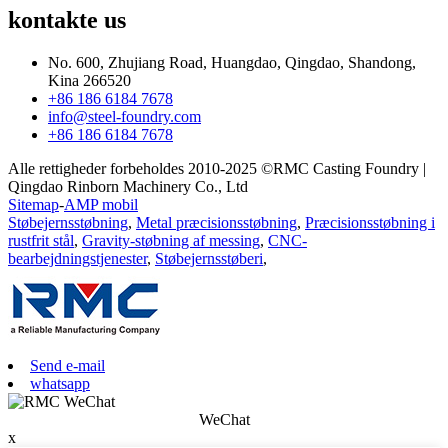
kontakte
us
No. 600, Zhujiang Road, Huangdao, Qingdao, Shandong,
Kina 266520
+86 186 6184 7678
info@steel-foundry.com
+86 186 6184 7678
Alle rettigheder forbeholdes 2010-2025 ©RMC Casting Foundry |
Qingdao Rinborn Machinery Co., Ltd
Sitemap
-
AMP mobil
Støbejernsstøbning
,
Metal præcisionsstøbning
,
Præcisionsstøbning i
rustfrit stål
,
Gravity-støbning af messing
,
CNC-
bearbejdningstjenester
,
Støbejernsstøberi
,
Send e-mail
whatsapp
WeChat
x