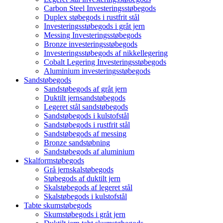
Carbon Steel Investeringsstøbegods
Duplex støbegods i rustfrit stål
Investeringsstøbegods i gråt jern
Messing Investeringsstøbegods
Bronze investeringsstøbegods
Investeringsstøbegods af nikkellegering
Cobalt Legering Investeringsstøbegods
Aluminium investeringsstøbegods
Sandstøbegods
Sandstøbegods af gråt jern
Duktilt jernsandstøbegods
Legeret stål sandstøbegods
Sandstøbegods i kulstofstål
Sandstøbegods i rustfrit stål
Sandstøbegods af messing
Bronze sandstøbning
Sandstøbegods af aluminium
Skalformstøbegods
Grå jernskalstøbegods
Støbegods af duktilt jern
Skalstøbegods af legeret stål
Skalstøbegods i kulstofstål
Tabte skumstøbegods
Skumstøbegods i gråt jern