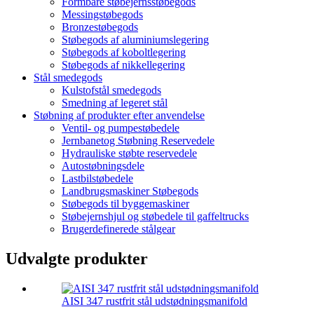
Formbare støbejernsstøbegods
Messingstøbegods
Bronzestøbegods
Støbegods af aluminiumslegering
Støbegods af koboltlegering
Støbegods af nikkellegering
Stål smedegods
Kulstofstål smedegods
Smedning af legeret stål
Støbning af produkter efter anvendelse
Ventil- og pumpestøbedele
Jernbanetog Støbning Reservedele
Hydrauliske støbte reservedele
Autostøbningsdele
Lastbilstøbedele
Landbrugsmaskiner Støbegods
Støbegods til byggemaskiner
Støbejernshjul og støbedele til gaffeltrucks
Brugerdefinerede stålgear
Udvalgte produkter
AISI 347 rustfrit stål udstødningsmanifold