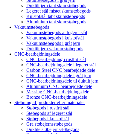
Skumstøbegods i gråt jern
Duktilt jern tabt skumstøbegods
Legeret stål mistet skumstøbegods
Kulstofstål tabt skumstøbegods
Aluminium tabt skumstøbegods
Vakuumstøbegods
Vakuumstøbegods af legeret stål
Vakuumstøbegods i kulstofstål
Vakuumstøbegods i gråt jern
Duktilt jern vakuumstøbegods
CNC-bearbejdningsdele
CNC-bearbejdning i rustfrit stål
CNC-bearbejdningsdele i legeret stål
Carbon Steel CNC bearbejdede dele
CNC-bearbejdningsdele i gråt jern
CNC-bearbejdningsdele til duktilt jern
Aluminium CNC bearbejdede dele
Messing CNC-bearbejdningsdele
Bronze CNC-bearbejdningsdele
Støbning af produkter efter materialer
Støbegods i rustfrit stål
Støbegods af legeret stål
Støbegods i kulstofstål
Grå støbejernsstøbegods
Duktile støbejernsstøbegods