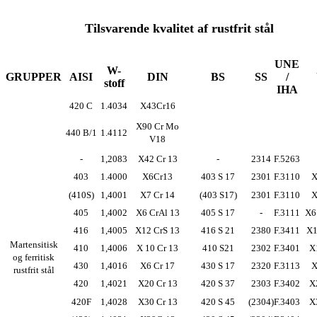
Tilsvarende kvalitet af rustfrit stål
UNE
W-
GRUPPER
AISI
DIN
BS
SS
/
stoff
IHA
420 C
1.4034
X43Cr16
X90 Cr Mo
440 B/1
1.4112
V18
-
1,2083
X42 Cr 13
-
2314
F.5263
403
1.4000
X6Cr13
403 S 17
2301
F.3110
X
(410S)
1,4001
X7 Cr 14
(403 S17)
2301
F.3110
X
405
1,4002
X6 CrAl 13
405 S 17
-
F.3111
X6
416
1,4005
X12 CrS 13
416 S 21
2380
F.3411
X1
Martensitisk
410
1,4006
X 10 Cr 13
410 S21
2302
F.3401
X
og ferritisk
430
1,4016
X6 Cr 17
430 S 17
2320
F.3113
X
rustfrit stål
420
1,4021
X20 Cr 13
420 S 37
2303
F.3402
X
420F
1,4028
X30 Cr 13
420 S 45
(2304)
F.3403
X