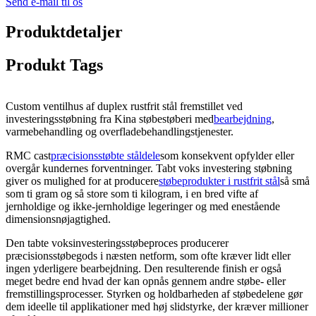
Send e-mail til os
Produktdetaljer
Produkt Tags
Custom ventilhus af duplex rustfrit stål fremstillet ved
investeringsstøbning fra Kina støbestøberi med
bearbejdning
,
varmebehandling og overfladebehandlingstjenester.
RMC cast
præcisionsstøbte ståldele
som konsekvent opfylder eller
overgår kundernes forventninger. Tabt voks investering støbning
giver os mulighed for at producere
støbeprodukter i rustfrit stål
så små
som ti gram og så store som ti kilogram, i en bred vifte af
jernholdige og ikke-jernholdige legeringer og med enestående
dimensionsnøjagtighed.
Den tabte voksinvesteringsstøbeproces producerer
præcisionsstøbegods i næsten netform, som ofte kræver lidt eller
ingen yderligere bearbejdning. Den resulterende finish er også
meget bedre end hvad der kan opnås gennem andre støbe- eller
fremstillingsprocesser. Styrken og holdbarheden af ​​støbedelene gør
dem ideelle til applikationer med høj slidstyrke, der kræver millioner