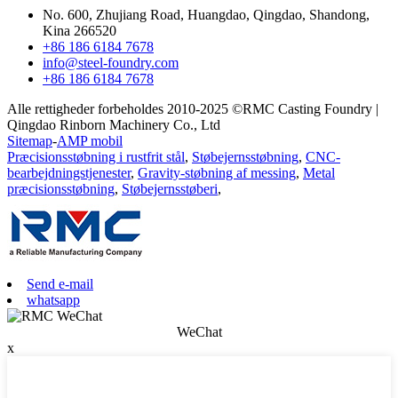
No. 600, Zhujiang Road, Huangdao, Qingdao, Shandong,
Kina 266520
+86 186 6184 7678
info@steel-foundry.com
+86 186 6184 7678
Alle rettigheder forbeholdes 2010-2025 ©RMC Casting Foundry |
Qingdao Rinborn Machinery Co., Ltd
Sitemap
-
AMP mobil
Præcisionsstøbning i rustfrit stål
,
Støbejernsstøbning
,
CNC-
bearbejdningstjenester
,
Gravity-støbning af messing
,
Metal
præcisionsstøbning
,
Støbejernsstøberi
,
Send e-mail
whatsapp
WeChat
x