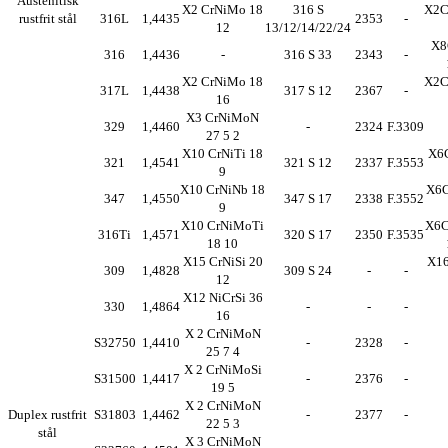
Austenitisk
X2 CrNiMo 18
316 S
X2C
rustfrit stål
316L
1,4435
2353
-
12
13/12/14/22/24
X8
316
1,4436
-
316 S 33
2343
-
X2 CrNiMo 18
X2C
317L
1,4438
317 S 12
2367
-
16
X3 CrNiMoN
329
1,4460
-
2324
F.3309
27 5 2
X10 CrNiTi 18
X6C
321
1,4541
321 S 12
2337
F.3553
9
X10 CrNiNb 18
X6C
347
1,4550
347 S 17
2338
F.3552
9
X10 CrNiMoTi
X6C
316Ti
1,4571
320 S 17
2350
F.3535
18 10
X15 CrNiSi 20
X16
309
1,4828
309 S 24
-
-
12
X12 NiCrSi 36
330
1,4864
-
-
-
16
X 2 CrNiMoN
S32750
1,4410
-
2328
-
25 7 4
X 2 CrNiMoSi
S31500
1,4417
-
2376
-
19 5
X 2 CrNiMoN
Duplex rustfrit
S31803
1,4462
-
2377
-
22 5 3
stål
X 3 CrNiMoN