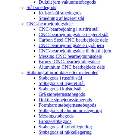
Duktilt jern vakuumstøbegods
Stål smedegods
Kulstofstål smedegods
Smedning af legeret stål
CNC-bearbejdningsdele
CNC-bearbejdning i rustfrit stål
CNC-bearbejdningsdele i legeret stål
Carbon Steel CNC bearbejdede dele
CNC-bearbejdningsdele i gråt jern
CNC-bearbejdningsdele til duktilt jern
Messing CNC-bearbejdningsdele
Bronze CNC-bearbejdningsdele
Aluminium CNC bearbejdede dele
Støbning af produkter efter materialer
Støbegods i rustfrit stål
Støbegods af legeret stål
Støbegods i kulstofstål
Grå støbejernsstøbegods
Duktile støbejernsstøbegods
Formbare støbejernsstøbegods
Støbegods af aluminiumslegering
Messingstøbegods
Bronzestøbegods
Støbegods af koboltlegering
Støbegods af nikkellegering