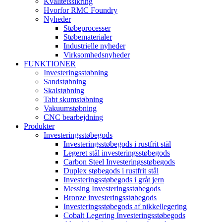
Kvalitetssikring
Hvorfor RMC Foundry
Nyheder
Støbeprocesser
Støbematerialer
Industrielle nyheder
Virksomhedsnyheder
FUNKTIONER
Investeringsstøbning
Sandstøbning
Skalstøbning
Tabt skumstøbning
Vakuumstøbning
CNC bearbejdning
Produkter
Investeringsstøbegods
Investeringsstøbegods i rustfrit stål
Legeret stål investeringsstøbegods
Carbon Steel Investeringsstøbegods
Duplex støbegods i rustfrit stål
Investeringsstøbegods i gråt jern
Messing Investeringsstøbegods
Bronze investeringsstøbegods
Investeringsstøbegods af nikkellegering
Cobalt Legering Investeringsstøbegods