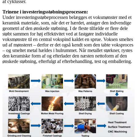
af cyklusser.
Trinene i investeringsstøbningsprocessen:
Under investeringsstøbeprocessen belægges et voksmønster med et
keramisk materiale, som, når det er hærdet, antager den indvendige
geometri af den ønskede støbning. I de fleste tilfælde er flere dele
støbt sammen for høj effektivitet ved at fastgøre individuelle
voksmønstre til en central vokspind kaldet en sprue. Voksen smeltes
ud af mønsteret – derfor er det også kendt som den tabte voksproces
– og smeltet metal hældes i hulrummet. Når metallet størkner, rystes
den keramiske form af og efterlader den næsten nettoform af den
ønskede støbning, efterfulgt af efterbehandling, test og emballering.