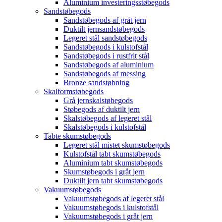
Aluminium investeringsstøbegods
Sandstøbegods
Sandstøbegods af gråt jern
Duktilt jernsandstøbegods
Legeret stål sandstøbegods
Sandstøbegods i kulstofstål
Sandstøbegods i rustfrit stål
Sandstøbegods af aluminium
Sandstøbegods af messing
Bronze sandstøbning
Skalformstøbegods
Grå jernskalstøbegods
Støbegods af duktilt jern
Skalstøbegods af legeret stål
Skalstøbegods i kulstofstål
Tabte skumstøbegods
Legeret stål mistet skumstøbegods
Kulstofstål tabt skumstøbegods
Aluminium tabt skumstøbegods
Skumstøbegods i gråt jern
Duktilt jern tabt skumstøbegods
Vakuumstøbegods
Vakuumstøbegods af legeret stål
Vakuumstøbegods i kulstofstål
Vakuumstøbegods i gråt jern