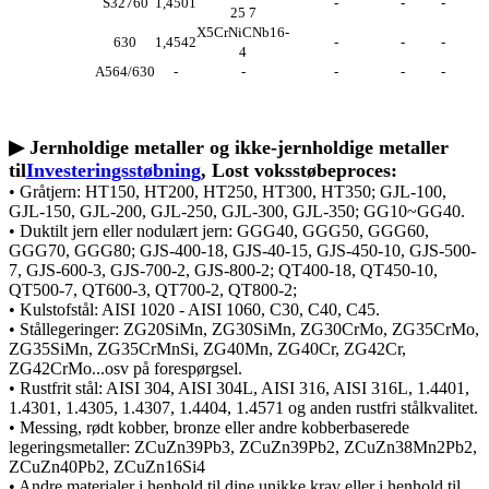
S32760
1,4501
-
-
-
25 7
X5CrNiCNb16-
630
1,4542
-
-
-
4
A564/630
-
-
-
-
-
▶ Jernholdige metaller og ikke-jernholdige metaller
til
Investeringsstøbning
, Lost voksstøbeproces:
• Gråtjern: HT150, HT200, HT250, HT300, HT350; GJL-100,
GJL-150, GJL-200, GJL-250, GJL-300, GJL-350; GG10~GG40.
• Duktilt jern eller nodulært jern: GGG40, GGG50, GGG60,
GGG70, GGG80; GJS-400-18, GJS-40-15, GJS-450-10, GJS-500-
7, GJS-600-3, GJS-700-2, GJS-800-2; QT400-18, QT450-10,
QT500-7, QT600-3, QT700-2, QT800-2;
• Kulstofstål: AISI 1020 - AISI 1060, C30, C40, C45.
• Stållegeringer: ZG20SiMn, ZG30SiMn, ZG30CrMo, ZG35CrMo,
ZG35SiMn, ZG35CrMnSi, ZG40Mn, ZG40Cr, ZG42Cr,
ZG42CrMo...osv på forespørgsel.
• Rustfrit stål: AISI 304, AISI 304L, AISI 316, AISI 316L, 1.4401,
1.4301, 1.4305, 1.4307, 1.4404, 1.4571 og anden rustfri stålkvalitet.
• Messing, rødt kobber, bronze eller andre kobberbaserede
legeringsmetaller: ZCuZn39Pb3, ZCuZn39Pb2, ZCuZn38Mn2Pb2,
ZCuZn40Pb2, ZCuZn16Si4
• Andre materialer i henhold til dine unikke krav eller i henhold til