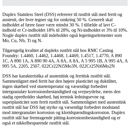
Duplex Stainless Steel (DSS) refererer til rustfrit stål med ferrit og
austenit, der hver tegner sig for omkring 50 %. Generelt skal
indholdet af færre faser være mindst 30 %. I tilfælde af lavt C-
indhold er Cr-indholdet 18% til 28%, og Ni-indholdet er 3% til 10%.
Nogle duplex rustfrit stål indeholder også legeringselementer som
Mo, Cu, Nb, Ti og N.
Tilgængelig kvalitet af dupleks rustfrit stål hos RMC Casting
Foundry: 1.4460, 1.4462, 1.4468, 1.4469, 1.4517, 1.4770, A 890
1C, A 890 1A, A 890 90 4A, A 8A, A 8A, A 5 995 1B, A 995 4A, A
995 5A, 2205, 2507, 022Cr22Ni5Mo3N, 022Cr25Ni6Mo2N
DSS har karakteristika af austenitisk og ferritisk rustfrit stål.
Sammenlignet med ferrit har den højere plasticitet og duktilitet,
ingen skørhed ved stuetemperatur og væsentligt forbedret
intergranulær korrosionsbestandighed og svejseydelse, mens den
stadig opretholder skørhed, høj termisk ledningsevne og
superplasticitet som ferrit rustfrit stål. Sammenlignet med austenitisk
rustfrit stål har DSS høj styrke og væsentligt forbedret modstand
mod intergranulær korrosion og kloridspændingskorrosion. Duplex
rustfrit stål har fremragende pitting-korrosionsbestandighed og er
også et nikkelbesparende rustfrit stål.