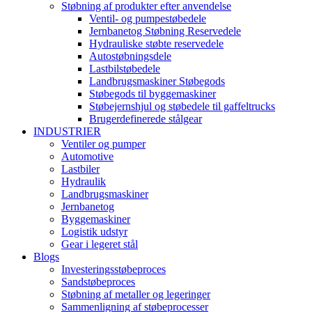
Støbning af produkter efter anvendelse
Ventil- og pumpestøbedele
Jernbanetog Støbning Reservedele
Hydrauliske støbte reservedele
Autostøbningsdele
Lastbilstøbedele
Landbrugsmaskiner Støbegods
Støbegods til byggemaskiner
Støbejernshjul og støbedele til gaffeltrucks
Brugerdefinerede stålgear
INDUSTRIER
Ventiler og pumper
Automotive
Lastbiler
Hydraulik
Landbrugsmaskiner
Jernbanetog
Byggemaskiner
Logistik udstyr
Gear i legeret stål
Blogs
Investeringsstøbeproces
Sandstøbeproces
Støbning af metaller og legeringer
Sammenligning af støbeprocesser