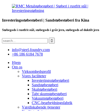
Investeringsstøbestøberi | Sandstøbestøberi fra Kina
Støbegods i rustfrit stål, støbegods i gråt jern, støbegods af duktilt jern
info@steel-foundry.com
+86 186 6184 7678
Hjem
Om os
Virksomhedsprofil
Vores faciliteter
Investeringsstøbestøberi
Sandstøbestøberi
Skalstøbestøberi
Tabt skumstøbestøberi
Vakuumstøbestøberi
CNC-bearbejdningsfabrik
Værdiskabende tjenester