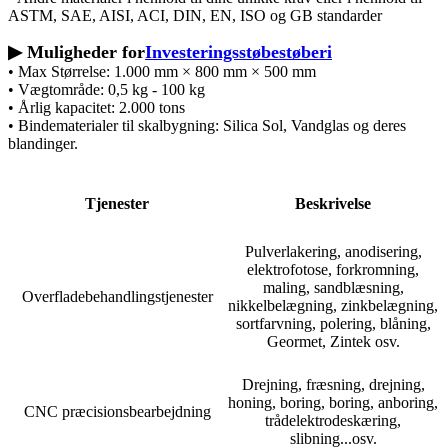
ASTM, SAE, AISI, ACI, DIN, EN, ISO og GB standarder
▶ Muligheder for
Investeringsstøbestøberi
• Max Størrelse: 1.000 mm × 800 mm × 500 mm
• Vægtområde: 0,5 kg - 100 kg
• Årlig kapacitet: 2.000 tons
• Bindematerialer til skalbygning: Silica Sol, Vandglas og deres
blandinger.
Tjenester
Beskrivelse
Pulverlakering, anodisering,
elektrofotose, forkromning,
maling, sandblæsning,
Overfladebehandlingstjenester
nikkelbelægning, zinkbelægning,
sortfarvning, polering, blåning,
Geormet, Zintek osv.
Drejning, fræsning, drejning,
honing, boring, boring, anboring,
CNC præcisionsbearbejdning
trådelektrodeskæring,
slibning...osv.