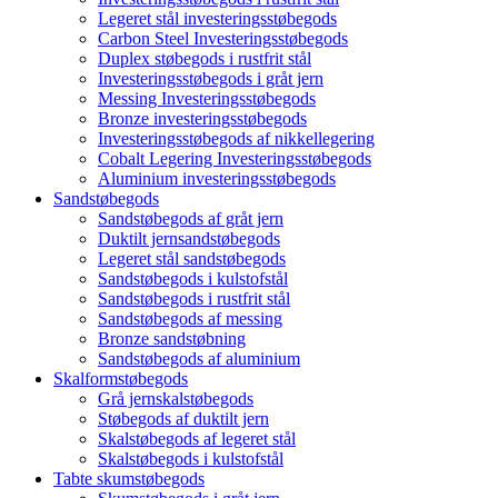
Legeret stål investeringsstøbegods
Carbon Steel Investeringsstøbegods
Duplex støbegods i rustfrit stål
Investeringsstøbegods i gråt jern
Messing Investeringsstøbegods
Bronze investeringsstøbegods
Investeringsstøbegods af nikkellegering
Cobalt Legering Investeringsstøbegods
Aluminium investeringsstøbegods
Sandstøbegods
Sandstøbegods af gråt jern
Duktilt jernsandstøbegods
Legeret stål sandstøbegods
Sandstøbegods i kulstofstål
Sandstøbegods i rustfrit stål
Sandstøbegods af messing
Bronze sandstøbning
Sandstøbegods af aluminium
Skalformstøbegods
Grå jernskalstøbegods
Støbegods af duktilt jern
Skalstøbegods af legeret stål
Skalstøbegods i kulstofstål
Tabte skumstøbegods