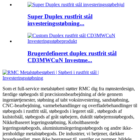
Super Duplex rustfrit stål
investeringsstøbning...
Brugerdefineret duplex rustfrit stål
CD3MWCuN Investme...
Som et full-service metalstøberi støtter RMC dig fra mønsterdesign,
færdige støbegods til præcisionsbearbejdning af dele gennem
ingeniørtjenester, støbning af tabt voksinvestering, sandstøbning,
CNC-bearbejdning, varmebehandlinger og overfladebehandlinger til
støbegods i rustfrit stål, støbegods i legeret stål , støbegods af
kulstofstål, støbegods af gråt støbejern, duktilt støbejernsstøbegods,
Nikkelbaseret legeringsstøbning, Koboltbaserede
legeringsstøbegods, aluminiumslegeringsstøbegods og andre ikke-
jernholdige metalstøbegods. De industrier, vi betjener, dækker
hovedsageligt, men ikke begrænset til, ventiler og pumper, bildele,