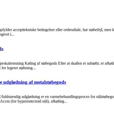
fylder accepttekniske betingelser eller ordreaftale, har støbefejl, men ka
givet i...
ds
kalrensning Køling af støbegods Efter at skallen er udstøbt, er afkølin
for legeret støbning...
e udglødning af metalstøbegods
fuldstændig udglødning er en varmebehandlingsproces for stålstøbegods
ccm (for hypereutectoid stål), afkøling...