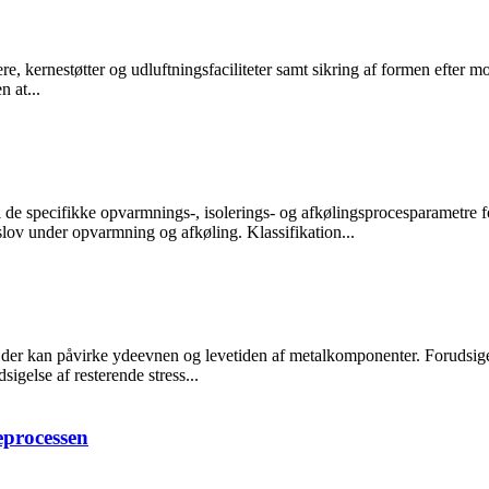
re, kernestøtter og udluftningsfaciliteter samt sikring af formen efter m
 at...
til de specifikke opvarmnings-, isolerings- og afkølingsprocesparametre 
slov under opvarmning og afkøling. Klassifikation...
er kan påvirke ydeevnen og levetiden af ​​metalkomponenter. Forudsigels
sigelse af resterende stress...
eprocessen