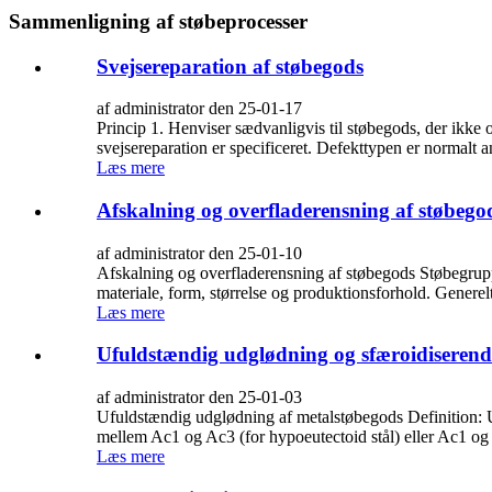
Sammenligning af støbeprocesser
Svejsereparation af støbegods
af administrator den 25-01-17
Princip 1. Henviser sædvanligvis til støbegods, der ikke op
svejsereparation er specificeret. Defekttypen er normalt an
Læs mere
Afskalning og overfladerensning af støbego
af administrator den 25-01-10
Afskalning og overfladerensning af støbegods Støbegruppes
materiale, form, størrelse og produktionsforhold. Generelt 
Læs mere
Ufuldstændig udglødning og sfæroidiserend
af administrator den 25-01-03
Ufuldstændig udglødning af metalstøbegods Definition: U
mellem Ac1 og Ac3 (for hypoeutectoid stål) eller Ac1 og A
Læs mere