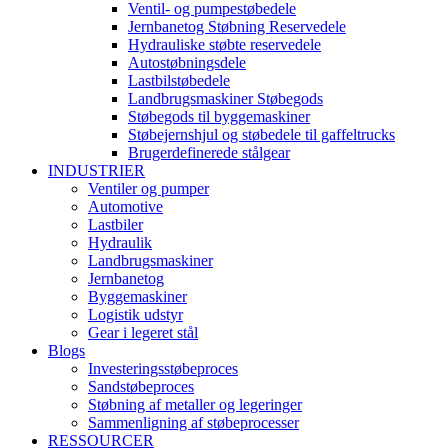
Ventil- og pumpestøbedele
Jernbanetog Støbning Reservedele
Hydrauliske støbte reservedele
Autostøbningsdele
Lastbilstøbedele
Landbrugsmaskiner Støbegods
Støbegods til byggemaskiner
Støbejernshjul og støbedele til gaffeltrucks
Brugerdefinerede stålgear
INDUSTRIER
Ventiler og pumper
Automotive
Lastbiler
Hydraulik
Landbrugsmaskiner
Jernbanetog
Byggemaskiner
Logistik udstyr
Gear i legeret stål
Blogs
Investeringsstøbeproces
Sandstøbeproces
Støbning af metaller og legeringer
Sammenligning af støbeprocesser
RESSOURCER