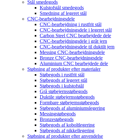
Stål smedegods
Kulstofstål smedegods
Smedning af legeret stål
CNC-bearbejdningsdele
CNC-bearbejdning i rustfrit stål
CNC-bearbejdningsdele i legeret stål
Carbon Steel CNC bearbejdede dele
CNC-bearbejdningsdele i gråt jern
CNC-bearbejdningsdele til duktilt jern
Messing CNC-bearbejdningsdele
Bronze CNC-bearbejdningsdele
Aluminium CNC bearbejdede dele
Støbning af produkter efter materialer
Støbegods i rustfrit stål
Støbegods af legeret stål
Støbegods i kulstofstål
Grå støbejernsstøbegods
Duktile støbejernsstøbegods
Formbare støbejernsstøbegods
Støbegods af aluminiumslegering
Messingstøbegods
Bronzestøbegods
Støbegods af koboltlegering
Støbegods af nikkellegering
Støbning af produkter efter anvendelse