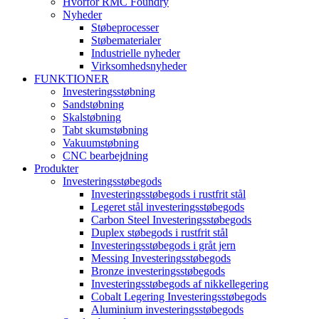
Hvorfor RMC Foundry
Nyheder
Støbeprocesser
Støbematerialer
Industrielle nyheder
Virksomhedsnyheder
FUNKTIONER
Investeringsstøbning
Sandstøbning
Skalstøbning
Tabt skumstøbning
Vakuumstøbning
CNC bearbejdning
Produkter
Investeringsstøbegods
Investeringsstøbegods i rustfrit stål
Legeret stål investeringsstøbegods
Carbon Steel Investeringsstøbegods
Duplex støbegods i rustfrit stål
Investeringsstøbegods i gråt jern
Messing Investeringsstøbegods
Bronze investeringsstøbegods
Investeringsstøbegods af nikkellegering
Cobalt Legering Investeringsstøbegods
Aluminium investeringsstøbegods