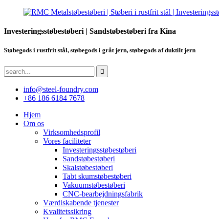
Investeringsstøbestøberi | Sandstøbestøberi fra Kina
Støbegods i rustfrit stål, støbegods i gråt jern, støbegods af duktilt jern
info@steel-foundry.com
+86 186 6184 7678
Hjem
Om os
Virksomhedsprofil
Vores faciliteter
Investeringsstøbestøberi
Sandstøbestøberi
Skalstøbestøberi
Tabt skumstøbestøberi
Vakuumstøbestøberi
CNC-bearbejdningsfabrik
Værdiskabende tjenester
Kvalitetssikring