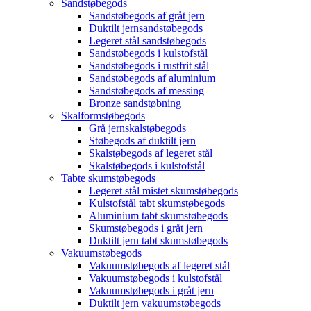
Sandstøbegods
Sandstøbegods af gråt jern
Duktilt jernsandstøbegods
Legeret stål sandstøbegods
Sandstøbegods i kulstofstål
Sandstøbegods i rustfrit stål
Sandstøbegods af aluminium
Sandstøbegods af messing
Bronze sandstøbning
Skalformstøbegods
Grå jernskalstøbegods
Støbegods af duktilt jern
Skalstøbegods af legeret stål
Skalstøbegods i kulstofstål
Tabte skumstøbegods
Legeret stål mistet skumstøbegods
Kulstofstål tabt skumstøbegods
Aluminium tabt skumstøbegods
Skumstøbegods i gråt jern
Duktilt jern tabt skumstøbegods
Vakuumstøbegods
Vakuumstøbegods af legeret stål
Vakuumstøbegods i kulstofstål
Vakuumstøbegods i gråt jern
Duktilt jern vakuumstøbegods