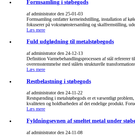
Formsamling i støbegods
af administrator den 25-01-03
Formsamling omfatter kerneindstilling, installation af køle
fokuserer på voksmønstersamling og skalfremstilling, uden
Læs mere
Fuld udglødning til metalstøbegods
af administrator den 24-12-13
Definition Varmebehandlingsprocessen af ​​stål refererer 
overensstemmelse med stålets strukturelle transformation
Læs mere
Restbelastning i støbegods
af administrator den 24-11-22
Restspænding i metalstøbegods er et væsentligt problem, d
kvaliteten og holdbarheden af ​​det endelige produkt. Forud
Læs mere
Fyldningsevnen af ​​smeltet metal under støb
af administrator den 24-11-08