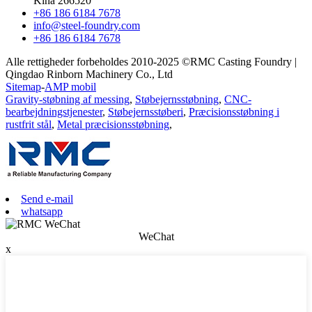
Kina 266520
+86 186 6184 7678
info@steel-foundry.com
+86 186 6184 7678
Alle rettigheder forbeholdes 2010-2025 ©RMC Casting Foundry |
Qingdao Rinborn Machinery Co., Ltd
Sitemap
-
AMP mobil
Gravity-støbning af messing
,
Støbejernsstøbning
,
CNC-
bearbejdningstjenester
,
Støbejernsstøberi
,
Præcisionsstøbning i
rustfrit stål
,
Metal præcisionsstøbning
,
Send e-mail
whatsapp
WeChat
x