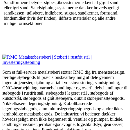
Sandformene betyder støbestøbesystemerne lavet af grønt sand
eller tørt sand. Sandstøbningssystemerne dækker hovedsageligt
sandkassen, udløbere, indløbere, stigrør, sandkerner, formsand,
bindemidler (hvis der findes), ildfaste materialer og alle andre
mulige formsektioner.
Som et full-service metalstøberi støtter RMC dig fra mønsterdesign,
færdige støbegods til præcisionsbearbejdning af dele gennem
ingeniørtjenester, støbning af tabt voksinvestering, sandstøbning,
CNC-bearbejdning, varmebehandlinger og overfladebehandlinger til
støbegods i rustfrit stål, støbegods i legeret stål , støbegods af
kulstofstål, støbegods af gråt støbejern, duktilt støbejernsstøbegods,
Nikkelbaseret legeringsstøbning, Koboltbaserede
legeringsstøbegods, aluminiumslegeringsstøbegods og andre ikke-
jernholdige metalstøbegods. De industrier, vi betjener, dækker
hovedsageligt, men ikke begrænset til, ventiler og pumper, bildele,
landbrugsmaskiner, jernbanegodsvogne, logistikudstyr, gearkasser,
entreprenørmaskiner, flowkontrol, elektronik mv.