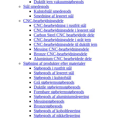
Duktilt jern vakuumstøbegods
Stål smedegods
Kulstofstål smedegods
Smedning af legeret stål
CNC-bearbejdningsdele
CNC-bearbejdning i rustfrit stål
CNC-bearbejdningsdele i legeret stål
Carbon Steel CNC bearbejdede dele
CNC-bearbejdningsdele i gråt jern
CNC-bearbejdningsdele til duktilt jern
Messing CNC-bearbejdningsdele
Bronze CNC-bearbejdningsdele
Aluminium CNC bearbejdede dele
Støbning af produkter efter materialer
Støbegods i rustfrit stål
Støbegods af legeret stål
Støbegods i kulstofstål
Grå støbejernsstøbegods
Duktile støbejernsstøbegods
Formbare støbejernsstøbegods
Støbegods af aluminiumslegering
Messingstøbegods
Bronzestøbegods
Støbegods af koboltlegering
Støbegods af nikkellegering