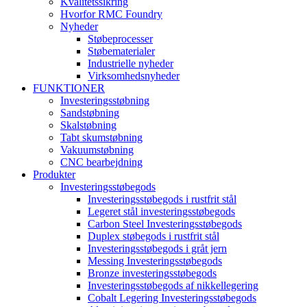
Kvalitetssikring
Hvorfor RMC Foundry
Nyheder
Støbeprocesser
Støbematerialer
Industrielle nyheder
Virksomhedsnyheder
FUNKTIONER
Investeringsstøbning
Sandstøbning
Skalstøbning
Tabt skumstøbning
Vakuumstøbning
CNC bearbejdning
Produkter
Investeringsstøbegods
Investeringsstøbegods i rustfrit stål
Legeret stål investeringsstøbegods
Carbon Steel Investeringsstøbegods
Duplex støbegods i rustfrit stål
Investeringsstøbegods i gråt jern
Messing Investeringsstøbegods
Bronze investeringsstøbegods
Investeringsstøbegods af nikkellegering
Cobalt Legering Investeringsstøbegods