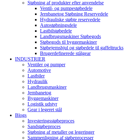
Støbning af produkter efter anvendelse
Ventil- og pumpestøbedele
Jernbanetog Støbning Reservedele
Hydrauliske støbte reservedele
Autostøbningsdele
Lastbilstøbedele
Landbrugsmaskiner Støbegods
Støbegods til byggemaskiner
Støbejernshjul og støbedele til gaffeltrucks
Brugerdefinerede stålgear
INDUSTRIER
Ventiler og pumper
Automotive
Lastbiler
Hydraulik
Landbrugsmaskiner
Jernbanetog
Byggemaskiner
Logistik udstyr
Gear i legeret stål
Blogs
Investeringsstøbeproces
Sandstøbeproces
Støbning af metaller og legeringer
Sammenligning af støbeprocesser