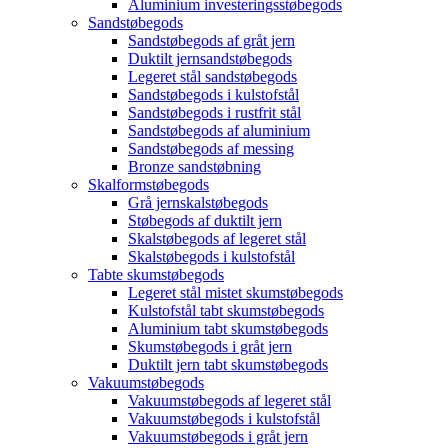
Aluminium investeringsstøbegods
Sandstøbegods
Sandstøbegods af gråt jern
Duktilt jernsandstøbegods
Legeret stål sandstøbegods
Sandstøbegods i kulstofstål
Sandstøbegods i rustfrit stål
Sandstøbegods af aluminium
Sandstøbegods af messing
Bronze sandstøbning
Skalformstøbegods
Grå jernskalstøbegods
Støbegods af duktilt jern
Skalstøbegods af legeret stål
Skalstøbegods i kulstofstål
Tabte skumstøbegods
Legeret stål mistet skumstøbegods
Kulstofstål tabt skumstøbegods
Aluminium tabt skumstøbegods
Skumstøbegods i gråt jern
Duktilt jern tabt skumstøbegods
Vakuumstøbegods
Vakuumstøbegods af legeret stål
Vakuumstøbegods i kulstofstål
Vakuumstøbegods i gråt jern