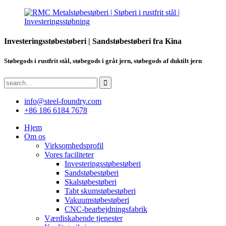
Investeringsstøbestøberi | Sandstøbestøberi fra Kina
Støbegods i rustfrit stål, støbegods i gråt jern, støbegods af duktilt jern
info@steel-foundry.com
+86 186 6184 7678
Hjem
Om os
Virksomhedsprofil
Vores faciliteter
Investeringsstøbestøberi
Sandstøbestøberi
Skalstøbestøberi
Tabt skumstøbestøberi
Vakuumstøbestøberi
CNC-bearbejdningsfabrik
Værdiskabende tjenester