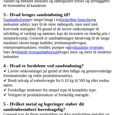
Sandet og metallet adskilles og støbegodset renses og færdiggøres
til forsendelse til kunderne.
3 - Hvad bruges sandstøbning til?
Sandstøbeforme
er meget brugt i en
forskellige brancher
og
mekanisk udstyr, især til de store støbegods, men med små
krævende mængder. På grund af de lavere omkostninger til
udvikling af værktøj og mønster, kan du investere en rimelig pris i
skimmelsvamp. Generelt er sandstøbningen førstevalg til de tunge
maskiner såsom tunge lastbiler, jernbanegodsvogne,
entreprenørmaskiner, ventiler, pumper og
hydrauliske systemer
.
Især den
duktilt jernsandstøbegods
bruges mere og mere til moderne
industrier.
4 - Hvad er fordelene ved sandstøbning?
✔ Lavere omkostninger på grund af dets billige og genanvendelige
formmaterialer og enkle produktionsudstyr.
✔ Bredt udvalg af enhedsvægte fra 0,10 kg til 500 kg eller endnu
større.
✔ Forskellige strukturer fra simpel type til kompleks type.
✔ Velegnet til produktionskrav af forskellig mængde.
5 - Hvilket metal og legeringer støber dit
sandstøbestøberi hovedsagelig?
Generelt kan de fleste jernholdige og ikke-jernholdige metaller og