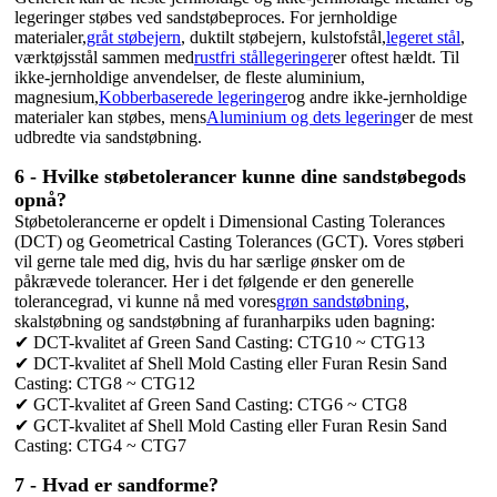
legeringer støbes ved sandstøbeproces. For jernholdige
materialer,
gråt støbejern
, duktilt støbejern, kulstofstål,
legeret stål
,
værktøjsstål sammen med
rustfri stållegeringer
er oftest hældt. Til
ikke-jernholdige anvendelser, de fleste aluminium,
magnesium,
Kobberbaserede legeringer
og andre ikke-jernholdige
materialer kan støbes, mens
Aluminium og dets legering
er de mest
udbredte via sandstøbning.
6 - Hvilke støbetolerancer kunne dine sandstøbegods
opnå?
Støbetolerancerne er opdelt i Dimensional Casting Tolerances
(DCT) og Geometrical Casting Tolerances (GCT). Vores støberi
vil gerne tale med dig, hvis du har særlige ønsker om de
påkrævede tolerancer. Her i det følgende er den generelle
tolerancegrad, vi kunne nå med vores
grøn sandstøbning
,
skalstøbning og sandstøbning af furanharpiks uden bagning:
✔ DCT-kvalitet af Green Sand Casting: CTG10 ~ CTG13
✔ DCT-kvalitet af Shell Mold Casting eller Furan Resin Sand
Casting: CTG8 ~ CTG12
✔ GCT-kvalitet af Green Sand Casting: CTG6 ~ CTG8
✔ GCT-kvalitet af Shell Mold Casting eller Furan Resin Sand
Casting: CTG4 ~ CTG7
7 - Hvad er sandforme?