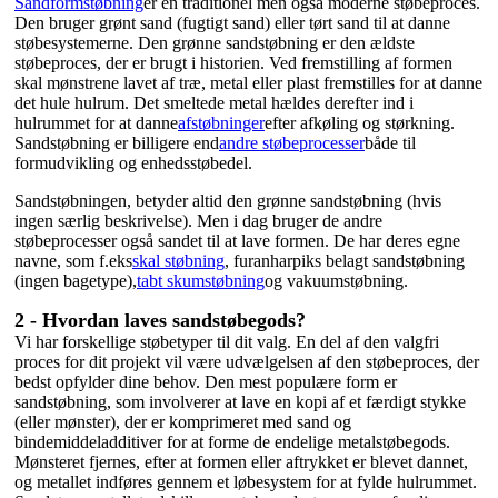
Sandformstøbning
er en traditionel men også moderne støbeproces.
Den bruger grønt sand (fugtigt sand) eller tørt sand til at danne
støbesystemerne. Den grønne sandstøbning er den ældste
støbeproces, der er brugt i historien. Ved fremstilling af formen
skal mønstrene lavet af træ, metal eller plast fremstilles for at danne
det hule hulrum. Det smeltede metal hældes derefter ind i
hulrummet for at danne
afstøbninger
efter afkøling og størkning.
Sandstøbning er billigere end
andre støbeprocesser
både til
formudvikling og enhedsstøbedel.
Sandstøbningen, betyder altid den grønne sandstøbning (hvis
ingen særlig beskrivelse). Men i dag bruger de andre
støbeprocesser også sandet til at lave formen. De har deres egne
navne, som f.eks
skal støbning
, furanharpiks belagt sandstøbning
(ingen bagetype),
tabt skumstøbning
og vakuumstøbning.
2 - Hvordan laves sandstøbegods?
Vi har forskellige støbetyper til dit valg. En del af den valgfri
proces for dit projekt vil være udvælgelsen af ​​den støbeproces, der
bedst opfylder dine behov. Den mest populære form er
sandstøbning, som involverer at lave en kopi af et færdigt stykke
(eller mønster), der er komprimeret med sand og
bindemiddeladditiver for at forme de endelige metalstøbegods.
Mønsteret fjernes, efter at formen eller aftrykket er blevet dannet,
og metallet indføres gennem et løbesystem for at fylde hulrummet.