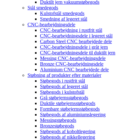
Duktilt jern vakuumstøbegods
Stål smedegods
Kulstofstål smedegods
Smedning af legeret stål
CNC-bearbejdningsdele
CNC-bearbejdning i rustfrit stål
CNC-bearbejdningsdele i legeret stål
Carbon Steel CNC bearbejdede dele
CNC-bearbejdningsdele i gråt jern
CNC-bearbejdningsdele til duktilt jern
Messing CNC-bearbejdningsdele
Bronze CNC-bearbejdningsdele
Aluminium CNC bearbejdede dele
Støbning af produkter efter materialer
Støbegods i rustfrit stål
Støbegods af legeret stål
Støbegods i kulstofstål
Grå støbejernsstøbegods
Duktile støbejernsstøbegods
Formbare støbejernsstøbegods
Støbegods af aluminiumslegering
Messingstøbegods
Bronzestøbegods
Støbegods af koboltlegering
Støbegods af nikkellegering