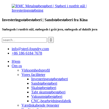
Investeringsstøbestøberi | Sandstøbestøberi fra Kina
Støbegods i rustfrit stål, støbegods i gråt jern, støbegods af duktilt jern
info@steel-foundry.com
+86 186 6184 7678
Hjem
Om os
Virksomhedsprofil
Vores faciliteter
Investeringsstøbestøberi
Sandstøbestøberi
Skalstøbestøberi
Tabt skumstøbestøberi
Vakuumstøbestøberi
CNC-bearbejdningsfabrik
Værdiskabende tjenester