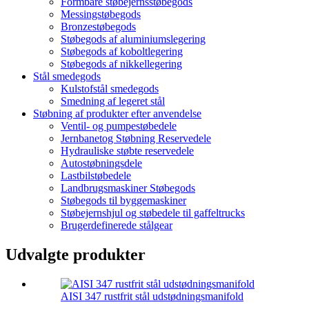
Formbare støbejernsstøbegods
Messingstøbegods
Bronzestøbegods
Støbegods af aluminiumslegering
Støbegods af koboltlegering
Støbegods af nikkellegering
Stål smedegods
Kulstofstål smedegods
Smedning af legeret stål
Støbning af produkter efter anvendelse
Ventil- og pumpestøbedele
Jernbanetog Støbning Reservedele
Hydrauliske støbte reservedele
Autostøbningsdele
Lastbilstøbedele
Landbrugsmaskiner Støbegods
Støbegods til byggemaskiner
Støbejernshjul og støbedele til gaffeltrucks
Brugerdefinerede stålgear
Udvalgte produkter
AISI 347 rustfrit stål udstødningsmanifold