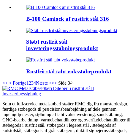
B-100 Camlock af rustfrit stål 316
Støbt rustfrit stål
investeringsstøbningsprodukt
Rustfrit stål tabt voksstøbeprodukt
<<
< Forrige
1
2
3
4
Næste >
>>
Side 3/4
Som et full-service metalstøberi støtter RMC dig fra mønsterdesign,
færdige støbegods til præcisionsbearbejdning af dele gennem
ingeniørtjenester, støbning af tabt voksinvestering, sandstøbning,
CNC-bearbejdning, varmebehandlinger og overfladebehandlinger til
støbegods i rustfrit stål, støbegods i legeret stål , støbegods af
kulstofstål, støbegods af gråt støbejern, duktilt støbejernsstøbegods,