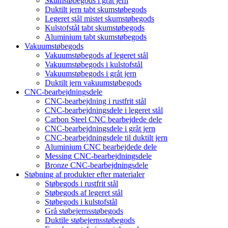
Skumstøbegods i gråt jern
Duktilt jern tabt skumstøbegods
Legeret stål mistet skumstøbegods
Kulstofstål tabt skumstøbegods
Aluminium tabt skumstøbegods
Vakuumstøbegods
Vakuumstøbegods af legeret stål
Vakuumstøbegods i kulstofstål
Vakuumstøbegods i gråt jern
Duktilt jern vakuumstøbegods
CNC-bearbejdningsdele
CNC-bearbejdning i rustfrit stål
CNC-bearbejdningsdele i legeret stål
Carbon Steel CNC bearbejdede dele
CNC-bearbejdningsdele i gråt jern
CNC-bearbejdningsdele til duktilt jern
Aluminium CNC bearbejdede dele
Messing CNC-bearbejdningsdele
Bronze CNC-bearbejdningsdele
Støbning af produkter efter materialer
Støbegods i rustfrit stål
Støbegods af legeret stål
Støbegods i kulstofstål
Grå støbejernsstøbegods
Duktile støbejernsstøbegods