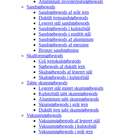
Aluminium investeringsstøbegods
Sandstøbegods
Sandstøbegods af gråt jern
Duktilt jernsandstøbegods
Legeret stål sandstøbegods
Sandstøbegods i kulstofstål
Sandstøbegods i rustfrit stål
Sandstøbegods af aluminium
Sandstøbegods af messing
Bronze sandstøbning
Skalformstøbegods
Grå jernskalstøbegods
Støbegods af duktilt jern
Skalstøbegods af legeret stål
Skalstøbegods i kulstofstål
Tabte skumstøbegods
Legeret stål mistet skumstøbegods
Kulstofstål tabt skumstøbegods
Aluminium tabt skumstøbegods
Skumstøbegods i gråt jern
Duktilt jern tabt skumstøbegods
Vakuumstøbegods
Vakuumstøbegods af legeret stål
Vakuumstøbegods i kulstofstål
Vakuumstøbegods i gråt jern