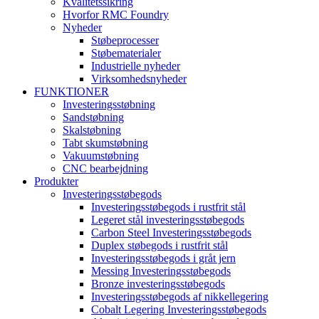
Kvalitetssikring
Hvorfor RMC Foundry
Nyheder
Støbeprocesser
Støbematerialer
Industrielle nyheder
Virksomhedsnyheder
FUNKTIONER
Investeringsstøbning
Sandstøbning
Skalstøbning
Tabt skumstøbning
Vakuumstøbning
CNC bearbejdning
Produkter
Investeringsstøbegods
Investeringsstøbegods i rustfrit stål
Legeret stål investeringsstøbegods
Carbon Steel Investeringsstøbegods
Duplex støbegods i rustfrit stål
Investeringsstøbegods i gråt jern
Messing Investeringsstøbegods
Bronze investeringsstøbegods
Investeringsstøbegods af nikkellegering
Cobalt Legering Investeringsstøbegods