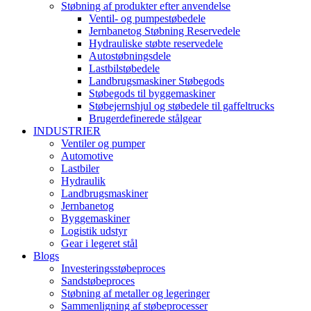
Støbning af produkter efter anvendelse
Ventil- og pumpestøbedele
Jernbanetog Støbning Reservedele
Hydrauliske støbte reservedele
Autostøbningsdele
Lastbilstøbedele
Landbrugsmaskiner Støbegods
Støbegods til byggemaskiner
Støbejernshjul og støbedele til gaffeltrucks
Brugerdefinerede stålgear
INDUSTRIER
Ventiler og pumper
Automotive
Lastbiler
Hydraulik
Landbrugsmaskiner
Jernbanetog
Byggemaskiner
Logistik udstyr
Gear i legeret stål
Blogs
Investeringsstøbeproces
Sandstøbeproces
Støbning af metaller og legeringer
Sammenligning af støbeprocesser