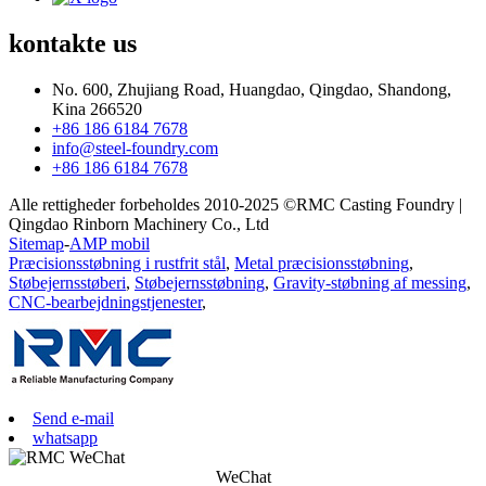
kontakte
us
No. 600, Zhujiang Road, Huangdao, Qingdao, Shandong,
Kina 266520
+86 186 6184 7678
info@steel-foundry.com
+86 186 6184 7678
Alle rettigheder forbeholdes 2010-2025 ©RMC Casting Foundry |
Qingdao Rinborn Machinery Co., Ltd
Sitemap
-
AMP mobil
Præcisionsstøbning i rustfrit stål
,
Metal præcisionsstøbning
,
Støbejernsstøberi
,
Støbejernsstøbning
,
Gravity-støbning af messing
,
CNC-bearbejdningstjenester
,
Send e-mail
whatsapp
WeChat