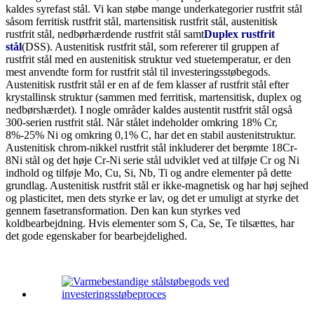
kaldes syrefast stål. Vi kan støbe mange underkategorier rustfrit stål
såsom ferritisk rustfrit stål, martensitisk rustfrit stål, austenitisk
rustfrit stål, nedbørhærdende rustfrit stål samt
Duplex rustfrit
stål
(DSS).
Austenitisk rustfrit stål, som refererer til gruppen af ​​
rustfrit stål med en austenitisk struktur ved stuetemperatur, er den
mest anvendte form for rustfrit stål til investeringsstøbegods.
Austenitisk rustfrit stål er en af ​​de fem klasser af rustfrit stål efter
krystallinsk struktur (sammen med ferritisk, martensitisk, duplex og
nedbørshærdet). I nogle områder kaldes austentit rustfrit stål også
300-serien rustfrit stål. Når stålet indeholder omkring 18% Cr,
8%-25% Ni og omkring 0,1% C, har det en stabil austenitstruktur.
Austenitisk chrom-nikkel rustfrit stål inkluderer det berømte 18Cr-
8Ni stål og det høje Cr-Ni serie stål udviklet ved at tilføje Cr og Ni
indhold og tilføje Mo, Cu, Si, Nb, Ti og andre elementer på dette
grundlag. Austenitisk rustfrit stål er ikke-magnetisk og har høj sejhed
og plasticitet, men dets styrke er lav, og det er umuligt at styrke det
gennem fasetransformation. Den kan kun styrkes ved
koldbearbejdning. Hvis elementer som S, Ca, Se, Te tilsættes, har
det gode egenskaber for bearbejdelighed.