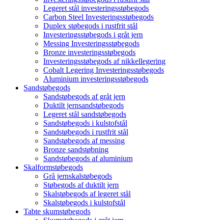
Legeret stål investeringsstøbegods
Carbon Steel Investeringsstøbegods
Duplex støbegods i rustfrit stål
Investeringsstøbegods i gråt jern
Messing Investeringsstøbegods
Bronze investeringsstøbegods
Investeringsstøbegods af nikkellegering
Cobalt Legering Investeringsstøbegods
Aluminium investeringsstøbegods
Sandstøbegods
Sandstøbegods af gråt jern
Duktilt jernsandstøbegods
Legeret stål sandstøbegods
Sandstøbegods i kulstofstål
Sandstøbegods i rustfrit stål
Sandstøbegods af messing
Bronze sandstøbning
Sandstøbegods af aluminium
Skalformstøbegods
Grå jernskalstøbegods
Støbegods af duktilt jern
Skalstøbegods af legeret stål
Skalstøbegods i kulstofstål
Tabte skumstøbegods