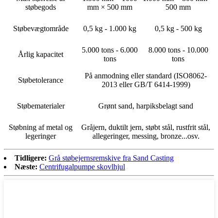
støbegods
mm × 500 mm
500 mm
Støbevægtområde
0,5 kg - 1.000 kg
0,5 kg - 500 kg
5.000 tons - 6.000
8.000 tons - 10.000
Årlig kapacitet
tons
tons
På anmodning eller standard (ISO8062-
Støbetolerance
2013 eller GB/T 6414-1999)
Støbematerialer
Grønt sand, harpiksbelagt sand
Støbning af metal og
Gråjern, duktilt jern, støbt stål, rustfrit stål,
legeringer
allegeringer, messing, bronze...osv.
Tidligere:
Grå støbejernsremskive fra Sand Casting
Næste:
Centrifugalpumpe skovlhjul