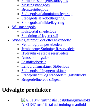
Formbare støbejernsstøbegods
Messingstøbegods
Bronzestøbegods
Støbegods af aluminiumslegering
Støbegods af koboltlegering
Støbegods af nikkellegering
Stål smedegods
Kulstofstål smedegods
Smedning af legeret stål
Støbning af produkter efter anvendelse
Ventil- og pumpestøbedele
Jernbanetog Støbning Reservedele
Hydrauliske støbte reservedele
Autostøbningsdele
Lastbilstøbedele
Landbrugsmaskiner Støbegods
Støbegods til byggemaskiner
Støbejernshjul og støbedele til gaffeltrucks
Brugerdefinerede stålgear
Udvalgte produkter
AISI 347 rustfrit stål udstødningsmanifold