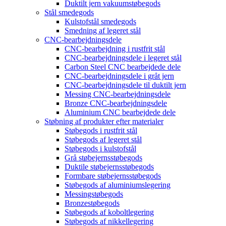
Duktilt jern vakuumstøbegods
Stål smedegods
Kulstofstål smedegods
Smedning af legeret stål
CNC-bearbejdningsdele
CNC-bearbejdning i rustfrit stål
CNC-bearbejdningsdele i legeret stål
Carbon Steel CNC bearbejdede dele
CNC-bearbejdningsdele i gråt jern
CNC-bearbejdningsdele til duktilt jern
Messing CNC-bearbejdningsdele
Bronze CNC-bearbejdningsdele
Aluminium CNC bearbejdede dele
Støbning af produkter efter materialer
Støbegods i rustfrit stål
Støbegods af legeret stål
Støbegods i kulstofstål
Grå støbejernsstøbegods
Duktile støbejernsstøbegods
Formbare støbejernsstøbegods
Støbegods af aluminiumslegering
Messingstøbegods
Bronzestøbegods
Støbegods af koboltlegering
Støbegods af nikkellegering