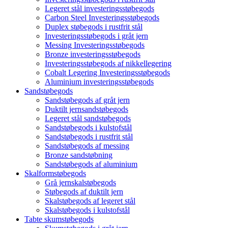
Legeret stål investeringsstøbegods
Carbon Steel Investeringsstøbegods
Duplex støbegods i rustfrit stål
Investeringsstøbegods i gråt jern
Messing Investeringsstøbegods
Bronze investeringsstøbegods
Investeringsstøbegods af nikkellegering
Cobalt Legering Investeringsstøbegods
Aluminium investeringsstøbegods
Sandstøbegods
Sandstøbegods af gråt jern
Duktilt jernsandstøbegods
Legeret stål sandstøbegods
Sandstøbegods i kulstofstål
Sandstøbegods i rustfrit stål
Sandstøbegods af messing
Bronze sandstøbning
Sandstøbegods af aluminium
Skalformstøbegods
Grå jernskalstøbegods
Støbegods af duktilt jern
Skalstøbegods af legeret stål
Skalstøbegods i kulstofstål
Tabte skumstøbegods