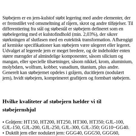
Støbejern er en jern-kulstof støbt legering med andre elementer, der
er fremstillet ved omsmeltning af råjern, skrot og andre tilføjelser. Til
differentiering fra stål og støbestål er støbejern defineret som en
støbelegering med et kulstofindhold (min. 2,03%), der sikrer
størkningen af ​​slutfasen med en eutektisk transformation. Afhængigt
af kemiske specifikationer kan støbejern være ulegeret eller legeret.
Udvalget af legerede jern er meget bredere, og de indeholder enten
større mængder af almindelige komponenter, såsom silicium og
mangan, eller specielle tilsætninger, såsom nikkel, krom, aluminium,
molybdæn, wolfram, kobber, vanadium, titanium, plus andre.
Generelt kan støbejernet opdeles i gråjern, ducitlejern (nodulært
jern), hvidt støbejern, komprimeret grafitjern og formbart støbejern.
Hvilke kvaliteter af støbejern hælder vi til
støbejernshjul
• Gråtjern: HT150, HT200, HT250, HT300, HT350; GJL-100,
GJL-150, GJL-200, GJL-250, GJL-300, GJL-350; GG10~GG40.
• Duktilt jern eller nodulært jern: GGG40, GGG50, GGG60,