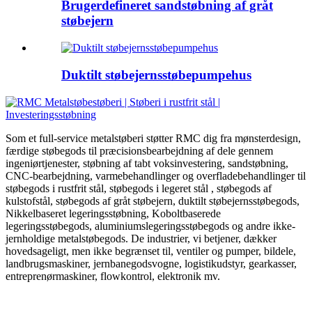
Brugerdefineret sandstøbning af gråt
støbejern
Duktilt støbejernsstøbepumpehus
Som et full-service metalstøberi støtter RMC dig fra mønsterdesign,
færdige støbegods til præcisionsbearbejdning af dele gennem
ingeniørtjenester, støbning af tabt voksinvestering, sandstøbning,
CNC-bearbejdning, varmebehandlinger og overfladebehandlinger til
støbegods i rustfrit stål, støbegods i legeret stål , støbegods af
kulstofstål, støbegods af gråt støbejern, duktilt støbejernsstøbegods,
Nikkelbaseret legeringsstøbning, Koboltbaserede
legeringsstøbegods, aluminiumslegeringsstøbegods og andre ikke-
jernholdige metalstøbegods. De industrier, vi betjener, dækker
hovedsageligt, men ikke begrænset til, ventiler og pumper, bildele,
landbrugsmaskiner, jernbanegodsvogne, logistikudstyr, gearkasser,
entreprenørmaskiner, flowkontrol, elektronik mv.