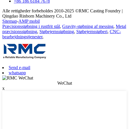
+86 186 6184 7678
Alle rettigheder forbeholdes 2010-2025 ©RMC Casting Foundry |
Qingdao Rinborn Machinery Co., Ltd
Sitemap
-
AMP mobil
Præcisionsstøbning i rustfrit stål
,
Gravity-støbning af messing
,
Metal
præcisionsstøbning
,
Støbejernsstøbning
,
Støbejernsstøberi
,
CNC-
bearbejdningstjenester
,
Send e-mail
whatsapp
WeChat
x