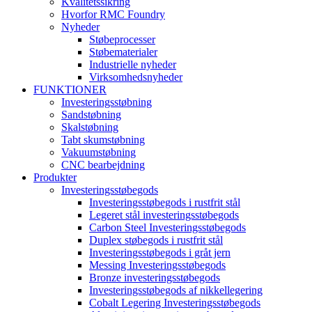
Kvalitetssikring
Hvorfor RMC Foundry
Nyheder
Støbeprocesser
Støbematerialer
Industrielle nyheder
Virksomhedsnyheder
FUNKTIONER
Investeringsstøbning
Sandstøbning
Skalstøbning
Tabt skumstøbning
Vakuumstøbning
CNC bearbejdning
Produkter
Investeringsstøbegods
Investeringsstøbegods i rustfrit stål
Legeret stål investeringsstøbegods
Carbon Steel Investeringsstøbegods
Duplex støbegods i rustfrit stål
Investeringsstøbegods i gråt jern
Messing Investeringsstøbegods
Bronze investeringsstøbegods
Investeringsstøbegods af nikkellegering
Cobalt Legering Investeringsstøbegods