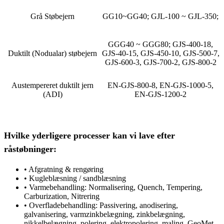
Grå Støbejern
GG10~GG40; GJL-100 ~ GJL-350;
GGG40 ~ GGG80; GJS-400-18,
Duktilt (Nodualar) støbejern
GJS-40-15, GJS-450-10, GJS-500-7,
GJS-600-3, GJS-700-2, GJS-800-2
Austempereret duktilt jern
EN-GJS-800-8, EN-GJS-1000-5,
(ADI)
EN-GJS-1200-2
Hvilke yderligere processer kan vi lave efter
råstøbninger:
• Afgratning & rengøring
• Kugleblæsning / sandblæsning
• Varmebehandling: Normalisering, Quench, Tempering,
Carburization, Nitrering
• Overfladebehandling: Passivering, anodisering,
galvanisering, varmzinkbelægning, zinkbelægning,
nikkelbelægning, polering, elektropolering, maling, GeoMet,