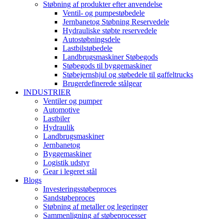
Støbning af produkter efter anvendelse
Ventil- og pumpestøbedele
Jernbanetog Støbning Reservedele
Hydrauliske støbte reservedele
Autostøbningsdele
Lastbilstøbedele
Landbrugsmaskiner Støbegods
Støbegods til byggemaskiner
Støbejernshjul og støbedele til gaffeltrucks
Brugerdefinerede stålgear
INDUSTRIER
Ventiler og pumper
Automotive
Lastbiler
Hydraulik
Landbrugsmaskiner
Jernbanetog
Byggemaskiner
Logistik udstyr
Gear i legeret stål
Blogs
Investeringsstøbeproces
Sandstøbeproces
Støbning af metaller og legeringer
Sammenligning af støbeprocesser