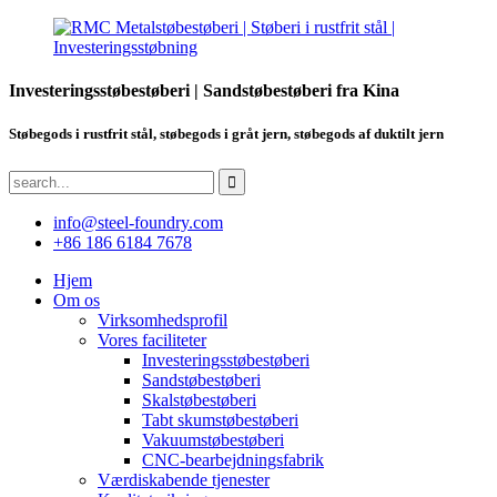
Investeringsstøbestøberi | Sandstøbestøberi fra Kina
Støbegods i rustfrit stål, støbegods i gråt jern, støbegods af duktilt jern
info@steel-foundry.com
+86 186 6184 7678
Hjem
Om os
Virksomhedsprofil
Vores faciliteter
Investeringsstøbestøberi
Sandstøbestøberi
Skalstøbestøberi
Tabt skumstøbestøberi
Vakuumstøbestøberi
CNC-bearbejdningsfabrik
Værdiskabende tjenester