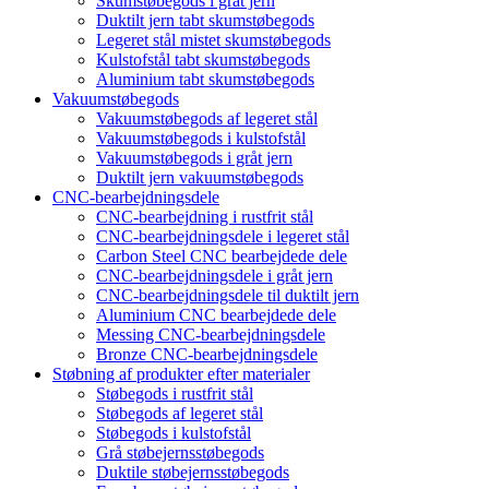
Skumstøbegods i gråt jern
Duktilt jern tabt skumstøbegods
Legeret stål mistet skumstøbegods
Kulstofstål tabt skumstøbegods
Aluminium tabt skumstøbegods
Vakuumstøbegods
Vakuumstøbegods af legeret stål
Vakuumstøbegods i kulstofstål
Vakuumstøbegods i gråt jern
Duktilt jern vakuumstøbegods
CNC-bearbejdningsdele
CNC-bearbejdning i rustfrit stål
CNC-bearbejdningsdele i legeret stål
Carbon Steel CNC bearbejdede dele
CNC-bearbejdningsdele i gråt jern
CNC-bearbejdningsdele til duktilt jern
Aluminium CNC bearbejdede dele
Messing CNC-bearbejdningsdele
Bronze CNC-bearbejdningsdele
Støbning af produkter efter materialer
Støbegods i rustfrit stål
Støbegods af legeret stål
Støbegods i kulstofstål
Grå støbejernsstøbegods
Duktile støbejernsstøbegods