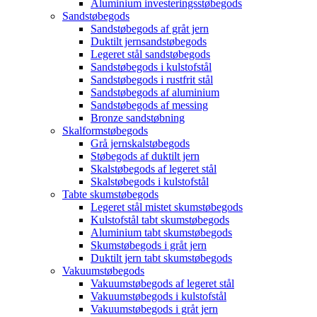
Aluminium investeringsstøbegods
Sandstøbegods
Sandstøbegods af gråt jern
Duktilt jernsandstøbegods
Legeret stål sandstøbegods
Sandstøbegods i kulstofstål
Sandstøbegods i rustfrit stål
Sandstøbegods af aluminium
Sandstøbegods af messing
Bronze sandstøbning
Skalformstøbegods
Grå jernskalstøbegods
Støbegods af duktilt jern
Skalstøbegods af legeret stål
Skalstøbegods i kulstofstål
Tabte skumstøbegods
Legeret stål mistet skumstøbegods
Kulstofstål tabt skumstøbegods
Aluminium tabt skumstøbegods
Skumstøbegods i gråt jern
Duktilt jern tabt skumstøbegods
Vakuumstøbegods
Vakuumstøbegods af legeret stål
Vakuumstøbegods i kulstofstål
Vakuumstøbegods i gråt jern