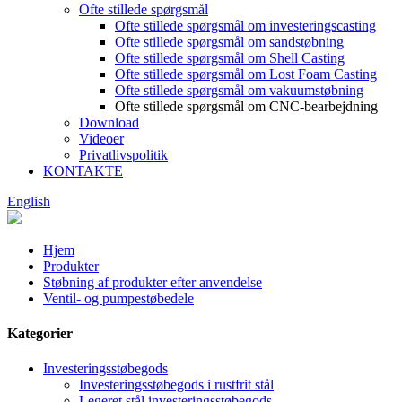
Ofte stillede spørgsmål
Ofte stillede spørgsmål om investeringscasting
Ofte stillede spørgsmål om sandstøbning
Ofte stillede spørgsmål om Shell Casting
Ofte stillede spørgsmål om Lost Foam Casting
Ofte stillede spørgsmål om vakuumstøbning
Ofte stillede spørgsmål om CNC-bearbejdning
Download
Videoer
Privatlivspolitik
KONTAKTE
English
Hjem
Produkter
Støbning af produkter efter anvendelse
Ventil- og pumpestøbedele
Kategorier
Investeringsstøbegods
Investeringsstøbegods i rustfrit stål
Legeret stål investeringsstøbegods