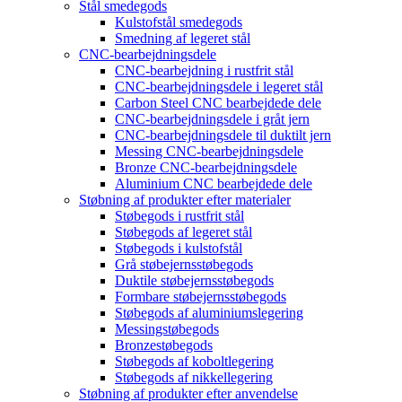
Stål smedegods
Kulstofstål smedegods
Smedning af legeret stål
CNC-bearbejdningsdele
CNC-bearbejdning i rustfrit stål
CNC-bearbejdningsdele i legeret stål
Carbon Steel CNC bearbejdede dele
CNC-bearbejdningsdele i gråt jern
CNC-bearbejdningsdele til duktilt jern
Messing CNC-bearbejdningsdele
Bronze CNC-bearbejdningsdele
Aluminium CNC bearbejdede dele
Støbning af produkter efter materialer
Støbegods i rustfrit stål
Støbegods af legeret stål
Støbegods i kulstofstål
Grå støbejernsstøbegods
Duktile støbejernsstøbegods
Formbare støbejernsstøbegods
Støbegods af aluminiumslegering
Messingstøbegods
Bronzestøbegods
Støbegods af koboltlegering
Støbegods af nikkellegering
Støbning af produkter efter anvendelse