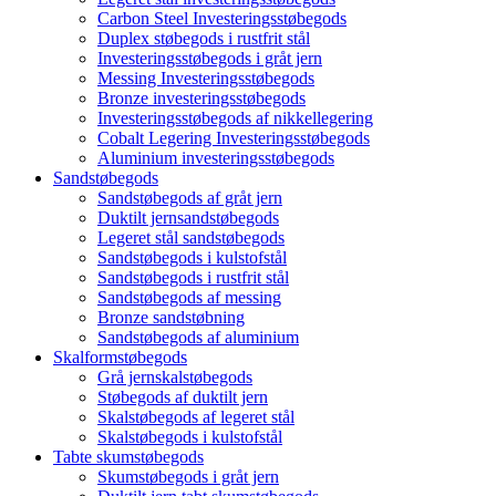
Carbon Steel Investeringsstøbegods
Duplex støbegods i rustfrit stål
Investeringsstøbegods i gråt jern
Messing Investeringsstøbegods
Bronze investeringsstøbegods
Investeringsstøbegods af nikkellegering
Cobalt Legering Investeringsstøbegods
Aluminium investeringsstøbegods
Sandstøbegods
Sandstøbegods af gråt jern
Duktilt jernsandstøbegods
Legeret stål sandstøbegods
Sandstøbegods i kulstofstål
Sandstøbegods i rustfrit stål
Sandstøbegods af messing
Bronze sandstøbning
Sandstøbegods af aluminium
Skalformstøbegods
Grå jernskalstøbegods
Støbegods af duktilt jern
Skalstøbegods af legeret stål
Skalstøbegods i kulstofstål
Tabte skumstøbegods
Skumstøbegods i gråt jern