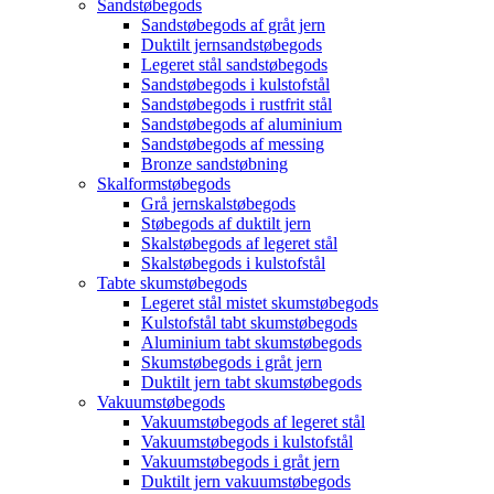
Sandstøbegods
Sandstøbegods af gråt jern
Duktilt jernsandstøbegods
Legeret stål sandstøbegods
Sandstøbegods i kulstofstål
Sandstøbegods i rustfrit stål
Sandstøbegods af aluminium
Sandstøbegods af messing
Bronze sandstøbning
Skalformstøbegods
Grå jernskalstøbegods
Støbegods af duktilt jern
Skalstøbegods af legeret stål
Skalstøbegods i kulstofstål
Tabte skumstøbegods
Legeret stål mistet skumstøbegods
Kulstofstål tabt skumstøbegods
Aluminium tabt skumstøbegods
Skumstøbegods i gråt jern
Duktilt jern tabt skumstøbegods
Vakuumstøbegods
Vakuumstøbegods af legeret stål
Vakuumstøbegods i kulstofstål
Vakuumstøbegods i gråt jern
Duktilt jern vakuumstøbegods