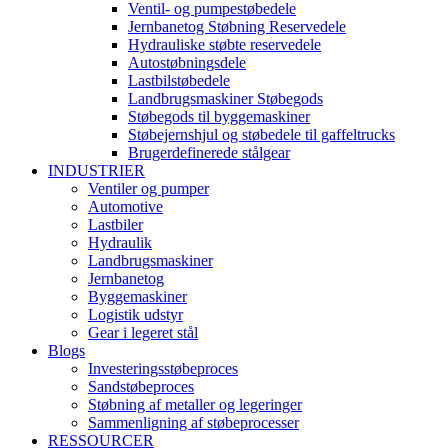
Ventil- og pumpestøbedele
Jernbanetog Støbning Reservedele
Hydrauliske støbte reservedele
Autostøbningsdele
Lastbilstøbedele
Landbrugsmaskiner Støbegods
Støbegods til byggemaskiner
Støbejernshjul og støbedele til gaffeltrucks
Brugerdefinerede stålgear
INDUSTRIER
Ventiler og pumper
Automotive
Lastbiler
Hydraulik
Landbrugsmaskiner
Jernbanetog
Byggemaskiner
Logistik udstyr
Gear i legeret stål
Blogs
Investeringsstøbeproces
Sandstøbeproces
Støbning af metaller og legeringer
Sammenligning af støbeprocesser
RESSOURCER