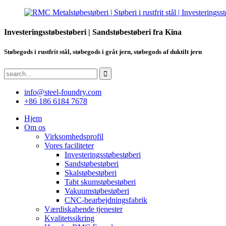
Investeringsstøbestøberi | Sandstøbestøberi fra Kina
Støbegods i rustfrit stål, støbegods i gråt jern, støbegods af duktilt jern
info@steel-foundry.com
+86 186 6184 7678
Hjem
Om os
Virksomhedsprofil
Vores faciliteter
Investeringsstøbestøberi
Sandstøbestøberi
Skalstøbestøberi
Tabt skumstøbestøberi
Vakuumstøbestøberi
CNC-bearbejdningsfabrik
Værdiskabende tjenester
Kvalitetssikring