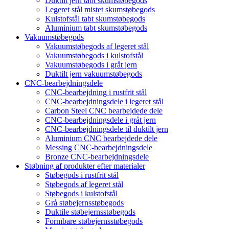
Duktilt jern tabt skumstøbegods
Legeret stål mistet skumstøbegods
Kulstofstål tabt skumstøbegods
Aluminium tabt skumstøbegods
Vakuumstøbegods
Vakuumstøbegods af legeret stål
Vakuumstøbegods i kulstofstål
Vakuumstøbegods i gråt jern
Duktilt jern vakuumstøbegods
CNC-bearbejdningsdele
CNC-bearbejdning i rustfrit stål
CNC-bearbejdningsdele i legeret stål
Carbon Steel CNC bearbejdede dele
CNC-bearbejdningsdele i gråt jern
CNC-bearbejdningsdele til duktilt jern
Aluminium CNC bearbejdede dele
Messing CNC-bearbejdningsdele
Bronze CNC-bearbejdningsdele
Støbning af produkter efter materialer
Støbegods i rustfrit stål
Støbegods af legeret stål
Støbegods i kulstofstål
Grå støbejernsstøbegods
Duktile støbejernsstøbegods
Formbare støbejernsstøbegods