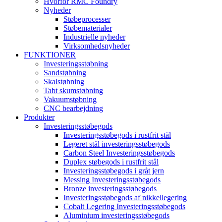
Hvorfor RMC Foundry
Nyheder
Støbeprocesser
Støbematerialer
Industrielle nyheder
Virksomhedsnyheder
FUNKTIONER
Investeringsstøbning
Sandstøbning
Skalstøbning
Tabt skumstøbning
Vakuumstøbning
CNC bearbejdning
Produkter
Investeringsstøbegods
Investeringsstøbegods i rustfrit stål
Legeret stål investeringsstøbegods
Carbon Steel Investeringsstøbegods
Duplex støbegods i rustfrit stål
Investeringsstøbegods i gråt jern
Messing Investeringsstøbegods
Bronze investeringsstøbegods
Investeringsstøbegods af nikkellegering
Cobalt Legering Investeringsstøbegods
Aluminium investeringsstøbegods